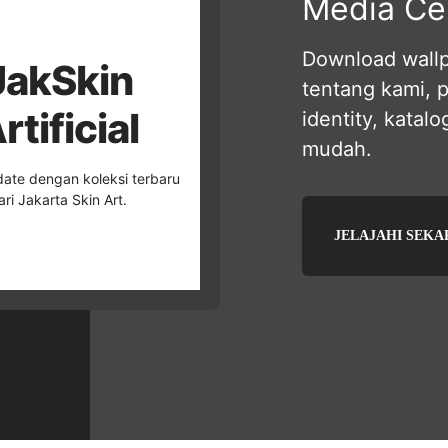
Media Ce
Download wallpa
JakSkin
tentang kami, 
rtificial
identity, katal
mudah.
ate dengan koleksi terbaru
ari Jakarta Skin Art.
JELAJAHI SEK