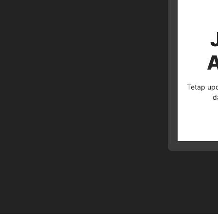
A
Tetap upd
d