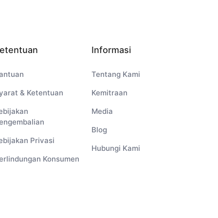
etentuan
Informasi
antuan
Tentang Kami
yarat & Ketentuan
Kemitraan
ebijakan
Media
engembalian
Blog
ebijakan Privasi
Hubungi Kami
erlindungan Konsumen