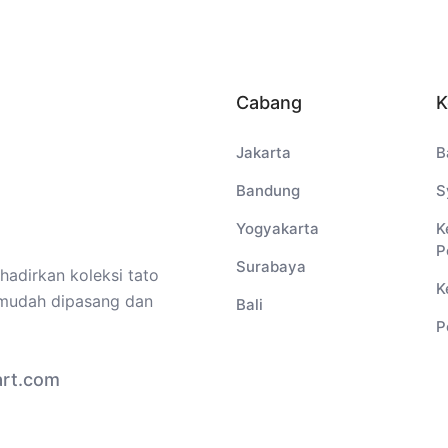
Cabang
K
Jakarta
B
Bandung
S
Yogyakarta
K
P
Surabaya
adirkan koleksi tato
K
, mudah dipasang dan
Bali
P
art.com