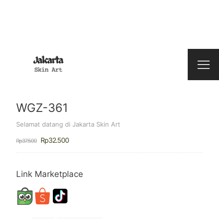
WGZ-361
Selamat datang di Jakarta Skin Art
Harga
Harga
Rp
32.500
Rp
37.500
aslinya
saat
adalah:
ini
Rp37.500.
adalah:
Rp32.500.
Link Marketplace