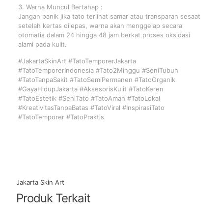
3. Warna Muncul Bertahap :
Jangan panik jika tato terlihat samar atau transparan sesaat
setelah kertas dilepas, warna akan menggelap secara
otomatis dalam 24 hingga 48 jam berkat proses oksidasi
alami pada kulit.
#JakartaSkinArt #TatoTemporerJakarta
#TatoTemporerIndonesia #Tato2Minggu #SeniTubuh
#TatoTanpaSakit #TatoSemiPermanen #TatoOrganik
#GayaHidupJakarta #AksesorisKulit #TatoKeren
#TatoEstetik #SeniTato #TatoAman #TatoLokal
#KreativitasTanpaBatas #TatoViral #InspirasiTato
#TatoTemporer #TatoPraktis
Jakarta Skin Art
Produk Terkait