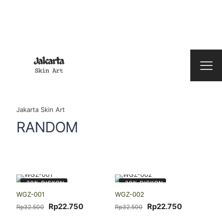
Jakarta Skin Art
RANDOM
-30% DISKON
-30% DISKON
WGZ-001
WGZ-002
Harga
Harga
Harga
Harga
Rp
22.750
Rp
22.750
Rp
32.500
Rp
32.500
aslinya
saat
aslinya
saat