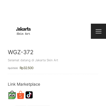
WGZ-372
Selamat datang di Jakarta Skin Art
Harga
Harga
Rp
32.500
Rp
37.500
aslinya
saat
adalah:
ini
Rp37.500.
adalah:
Rp32.500.
Link Marketplace