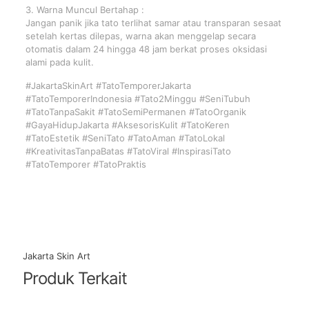
3. Warna Muncul Bertahap :
Jangan panik jika tato terlihat samar atau transparan sesaat
setelah kertas dilepas, warna akan menggelap secara
otomatis dalam 24 hingga 48 jam berkat proses oksidasi
alami pada kulit.
#JakartaSkinArt #TatoTemporerJakarta
#TatoTemporerIndonesia #Tato2Minggu #SeniTubuh
#TatoTanpaSakit #TatoSemiPermanen #TatoOrganik
#GayaHidupJakarta #AksesorisKulit #TatoKeren
#TatoEstetik #SeniTato #TatoAman #TatoLokal
#KreativitasTanpaBatas #TatoViral #InspirasiTato
#TatoTemporer #TatoPraktis
Jakarta Skin Art
Produk Terkait