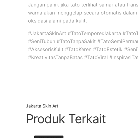
Jangan panik jika tato terlihat samar atau tran
warna akan menggelap secara otomatis dalam 
oksidasi alami pada kulit.
#JakartaSkinArt #TatoTemporerJakarta #Tato
#SeniTubuh #TatoTanpaSakit #TatoSemiPerma
#AksesorisKulit #TatoKeren #TatoEstetik #Se
#KreativitasTanpaBatas #TatoViral #InspirasiT
Jakarta Skin Art
Produk Terkait