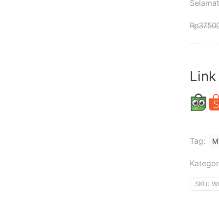
Selamat
Rp
37.50
Link
Tag:
M
Kategor
SKU:
W