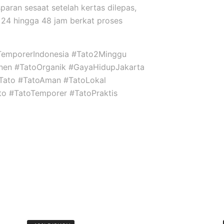
sparan sesaat setelah kertas dilepas,
24 hingga 48 jam berkat proses
TemporerIndonesia #Tato2Minggu
nen #TatoOrganik #GayaHidupJakarta
niTato #TatoAman #TatoLokal
ato #TatoTemporer #TatoPraktis