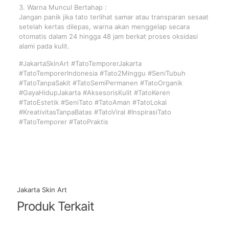
3. Warna Muncul Bertahap :
Jangan panik jika tato terlihat samar atau transparan sesaat
setelah kertas dilepas, warna akan menggelap secara
otomatis dalam 24 hingga 48 jam berkat proses oksidasi
alami pada kulit.
#JakartaSkinArt #TatoTemporerJakarta
#TatoTemporerIndonesia #Tato2Minggu #SeniTubuh
#TatoTanpaSakit #TatoSemiPermanen #TatoOrganik
#GayaHidupJakarta #AksesorisKulit #TatoKeren
#TatoEstetik #SeniTato #TatoAman #TatoLokal
#KreativitasTanpaBatas #TatoViral #InspirasiTato
#TatoTemporer #TatoPraktis
Jakarta Skin Art
Produk Terkait