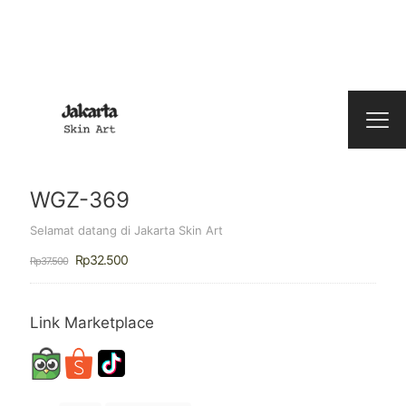
WGZ-369
Selamat datang di Jakarta Skin Art
Harga
Harga
Rp
32.500
Rp
37.500
aslinya
saat
adalah:
ini
Rp37.500.
adalah:
Rp32.500.
Link Marketplace