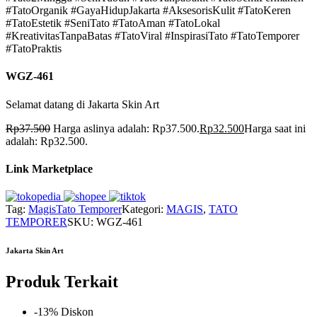
#TatoOrganik #GayaHidupJakarta #AksesorisKulit #TatoKeren
#TatoEstetik #SeniTato #TatoAman #TatoLokal
#KreativitasTanpaBatas #TatoViral #InspirasiTato #TatoTemporer
#TatoPraktis
WGZ-461
Selamat datang di Jakarta Skin Art
Rp
37.500
Harga aslinya adalah: Rp37.500.
Rp
32.500
Harga saat ini
adalah: Rp32.500.
Link Marketplace
Tag:
Magis
Tato Temporer
Kategori:
MAGIS
,
TATO
TEMPORER
SKU:
WGZ-461
Jakarta Skin Art
Produk Terkait
-13% Diskon