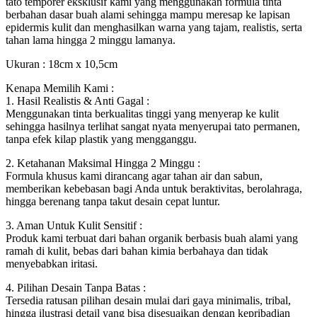
tato temporer eksklusif kami yang menggunakan formula tinta
berbahan dasar buah alami sehingga mampu meresap ke lapisan
epidermis kulit dan menghasilkan warna yang tajam, realistis, serta
tahan lama hingga 2 minggu lamanya.
Ukuran : 18cm x 10,5cm
Kenapa Memilih Kami :
1. Hasil Realistis & Anti Gagal :
Menggunakan tinta berkualitas tinggi yang menyerap ke kulit
sehingga hasilnya terlihat sangat nyata menyerupai tato permanen,
tanpa efek kilap plastik yang mengganggu.
2. Ketahanan Maksimal Hingga 2 Minggu :
Formula khusus kami dirancang agar tahan air dan sabun,
memberikan kebebasan bagi Anda untuk beraktivitas, berolahraga,
hingga berenang tanpa takut desain cepat luntur.
3. Aman Untuk Kulit Sensitif :
Produk kami terbuat dari bahan organik berbasis buah alami yang
ramah di kulit, bebas dari bahan kimia berbahaya dan tidak
menyebabkan iritasi.
4. Pilihan Desain Tanpa Batas :
Tersedia ratusan pilihan desain mulai dari gaya minimalis, tribal,
hingga ilustrasi detail yang bisa disesuaikan dengan kepribadian