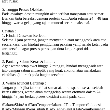
atau rusak.
5. Tunggu Proses Oksidasi :
Pada awalnya desain mungkin akan terlihat transparan atau samar.
Biarkan tinta bereaksi dengan protein kulit Anda selama 24 – 48 jam
hingga warna gelap yang tajam muncul secara maksimal.
Catatan :
1. Hindari Gesekan Berlebih :
Selama 1 jam pertama, jangan menyentuh atau menggesek area tato
secara kasar dan hindari penggunaan pakaian yang terlalu ketat pada
area tersebut agar proses peresapan tinta ke pori-pori tidak
terganggu.
2. Pantang Sabun Keras & Lulur :
Agar warna tetap awet hingga 2 minggu, hindari menggosok area
tato dengan sabun antiseptik yang kuat, alkohol atau melakukan
eksfoliasi (luluran) pada bagian tersebut.
3. Warna Muncul Bertahap :
Jangan panik jika tato terlihat samar atau transparan sesaat setelah
kertas dilepas, warna akan menggelap secara otomatis dalam 24
hingga 48 jam berkat proses oksidasi alami pada kulit.
#JakartaSkinArt #TatoTemporerJakarta #TatoTemporerIndonesia
#Tato2Minggu #SeniTubuh #TatoTanpaSakit #TatoSemiPermanen