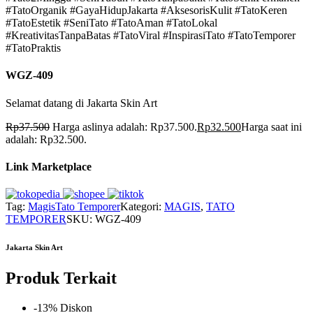
#TatoOrganik #GayaHidupJakarta #AksesorisKulit #TatoKeren
#TatoEstetik #SeniTato #TatoAman #TatoLokal
#KreativitasTanpaBatas #TatoViral #InspirasiTato #TatoTemporer
#TatoPraktis
WGZ-409
Selamat datang di Jakarta Skin Art
Rp
37.500
Harga aslinya adalah: Rp37.500.
Rp
32.500
Harga saat ini
adalah: Rp32.500.
Link Marketplace
Tag:
Magis
Tato Temporer
Kategori:
MAGIS
,
TATO
TEMPORER
SKU:
WGZ-409
Jakarta Skin Art
Produk Terkait
-13% Diskon