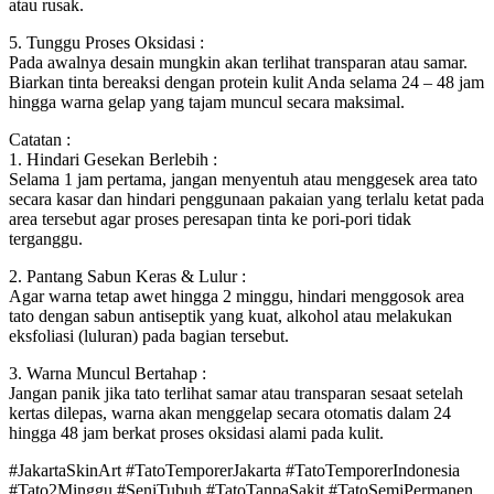
atau rusak.
5. Tunggu Proses Oksidasi :
Pada awalnya desain mungkin akan terlihat transparan atau samar.
Biarkan tinta bereaksi dengan protein kulit Anda selama 24 – 48 jam
hingga warna gelap yang tajam muncul secara maksimal.
Catatan :
1. Hindari Gesekan Berlebih :
Selama 1 jam pertama, jangan menyentuh atau menggesek area tato
secara kasar dan hindari penggunaan pakaian yang terlalu ketat pada
area tersebut agar proses peresapan tinta ke pori-pori tidak
terganggu.
2. Pantang Sabun Keras & Lulur :
Agar warna tetap awet hingga 2 minggu, hindari menggosok area
tato dengan sabun antiseptik yang kuat, alkohol atau melakukan
eksfoliasi (luluran) pada bagian tersebut.
3. Warna Muncul Bertahap :
Jangan panik jika tato terlihat samar atau transparan sesaat setelah
kertas dilepas, warna akan menggelap secara otomatis dalam 24
hingga 48 jam berkat proses oksidasi alami pada kulit.
#JakartaSkinArt #TatoTemporerJakarta #TatoTemporerIndonesia
#Tato2Minggu #SeniTubuh #TatoTanpaSakit #TatoSemiPermanen