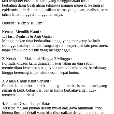
tato temporer eksklusif kami yang menggunakan formula tinta
berbahan dasar buah alami sehingga mampu meresap ke lapisan
epidermis kulit dan menghasilkan warna yang tajam, realistis, serta
tahan lama hingga 2 minggu lamanya.
Ukuran : 18cm x 10,5cm
Kenapa Memilih Kami :
1. Hasil Realistis & Anti Gagal :
Menggunakan tinta berkualitas tinggi yang menyerap ke kulit
sehingga hasilnya terlihat sangat nyata menyerupai tato permanen,
tanpa efek kilap plastik yang mengganggu.
2. Ketahanan Maksimal Hingga 2 Minggu :
Formula khusus kami dirancang agar tahan air dan sabun,
memberikan kebebasan bagi Anda untuk beraktivitas, berolahraga,
hingga berenang tanpa takut desain cepat luntur.
3. Aman Untuk Kulit Sensitif :
Produk kami terbuat dari bahan organik berbasis buah alami yang
ramah di kulit, bebas dari bahan kimia berbahaya dan tidak
menyebabkan iritasi.
4. Pilihan Desain Tanpa Batas :
Tersedia ratusan pilihan desain mulai dari gaya minimalis, tribal,
hingga ilustrasi detail yang bisa disesuaikan dengan kepribadian