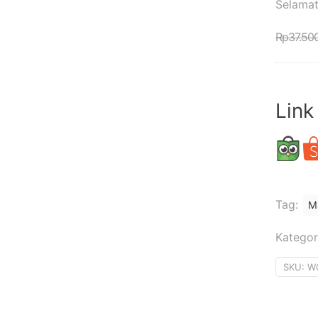
Selamat
Rp
37.50
Link
Tag:
M
Kategor
SKU:
W