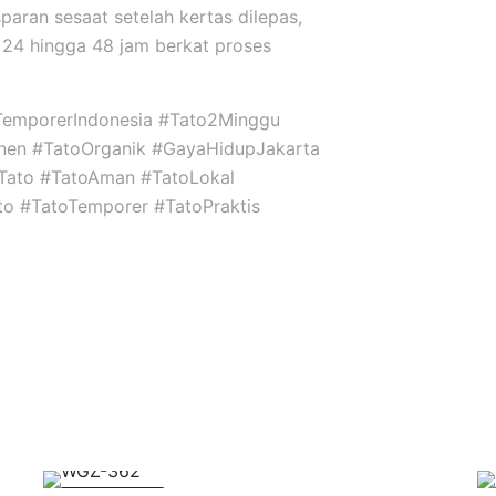
sparan sesaat setelah kertas dilepas,
24 hingga 48 jam berkat proses
TemporerIndonesia #Tato2Minggu
nen #TatoOrganik #GayaHidupJakarta
niTato #TatoAman #TatoLokal
ato #TatoTemporer #TatoPraktis