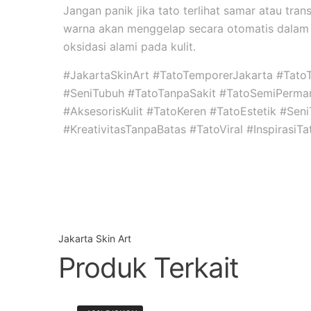
Jangan panik jika tato terlihat samar atau tran
warna akan menggelap secara otomatis dalam 
oksidasi alami pada kulit.
#JakartaSkinArt #TatoTemporerJakarta #Tato
#SeniTubuh #TatoTanpaSakit #TatoSemiPerma
#AksesorisKulit #TatoKeren #TatoEstetik #Se
#KreativitasTanpaBatas #TatoViral #InspirasiT
Jakarta Skin Art
Produk Terkait