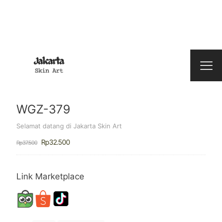
WGZ-379
Selamat datang di Jakarta Skin Art
Harga
Harga
Rp
32.500
Rp
37.500
aslinya
saat
adalah:
ini
Rp37.500.
adalah:
Rp32.500.
Link Marketplace