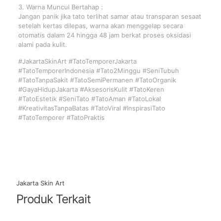
3. Warna Muncul Bertahap :
Jangan panik jika tato terlihat samar atau transparan sesaat
setelah kertas dilepas, warna akan menggelap secara
otomatis dalam 24 hingga 48 jam berkat proses oksidasi
alami pada kulit.
#JakartaSkinArt #TatoTemporerJakarta
#TatoTemporerIndonesia #Tato2Minggu #SeniTubuh
#TatoTanpaSakit #TatoSemiPermanen #TatoOrganik
#GayaHidupJakarta #AksesorisKulit #TatoKeren
#TatoEstetik #SeniTato #TatoAman #TatoLokal
#KreativitasTanpaBatas #TatoViral #InspirasiTato
#TatoTemporer #TatoPraktis
Jakarta Skin Art
Produk Terkait