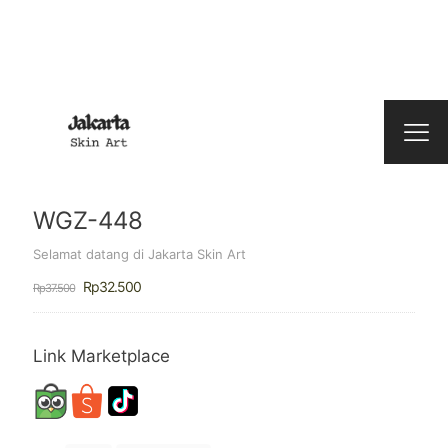
WGZ-448
Selamat datang di Jakarta Skin Art
Harga
Harga
Rp
32.500
Rp
37.500
aslinya
saat
adalah:
ini
Rp37.500.
adalah:
Rp32.500.
Link Marketplace