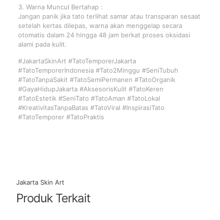
3. Warna Muncul Bertahap :
Jangan panik jika tato terlihat samar atau transparan sesaat
setelah kertas dilepas, warna akan menggelap secara
otomatis dalam 24 hingga 48 jam berkat proses oksidasi
alami pada kulit.
#JakartaSkinArt #TatoTemporerJakarta
#TatoTemporerIndonesia #Tato2Minggu #SeniTubuh
#TatoTanpaSakit #TatoSemiPermanen #TatoOrganik
#GayaHidupJakarta #AksesorisKulit #TatoKeren
#TatoEstetik #SeniTato #TatoAman #TatoLokal
#KreativitasTanpaBatas #TatoViral #InspirasiTato
#TatoTemporer #TatoPraktis
Jakarta Skin Art
Produk Terkait