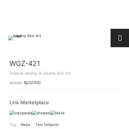
WGZ-421
Selamat datang di Jakarta Skin Art
Harga
Harga
Rp
32.500
Rp
37.500
aslinya
saat
adalah:
ini
Rp37.500.
adalah:
Rp32.500.
Link Marketplace
Tag:
Magis
Tato Temporer