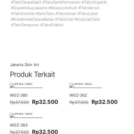
#TatoTanpaSakit #TatoSemiPermanen #TatoOrganik
#GayaHidupJakarta #AksesorisKulit #TatoKeren
#TatoEstetik #SeniTato #TatoAman #TatoLokal
#KreativitasTanpaBatas #TatoViral #InspirasiTato
#TatoTemporer #TatoPraktis
Jakarta Skin Art
Produk Terkait
-13% DISKON
-13% DISKON
WGZ-380
WGZ-362
Harga
Harga
Harga
Harga
Rp
32.500
Rp
32.500
Rp
37.500
Rp
37.500
aslinya
saat
aslinya
saat
adalah:
ini
adalah:
ini
Rp37.500.
adalah:
Rp37.500.
adalah
-13% DISKON
Rp32.500.
Rp32.
WGZ-383
Harga
Harga
Rp
32.500
Rp
37.500