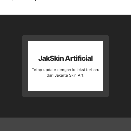
aslinya
saat
adalah:
ini
Rp37.500.
adalah:
Rp32.500.
JakSkin Artificial
Tetap update dengan koleksi terbaru
dari Jakarta Skin Art.