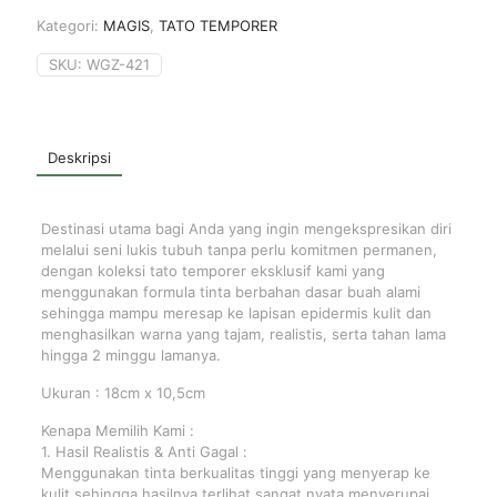
Kategori:
MAGIS
,
TATO TEMPORER
SKU:
WGZ-421
Deskripsi
Destinasi utama bagi Anda yang ingin mengekspresikan diri
melalui seni lukis tubuh tanpa perlu komitmen permanen,
dengan koleksi tato temporer eksklusif kami yang
menggunakan formula tinta berbahan dasar buah alami
sehingga mampu meresap ke lapisan epidermis kulit dan
menghasilkan warna yang tajam, realistis, serta tahan lama
hingga 2 minggu lamanya.
Ukuran : 18cm x 10,5cm
Kenapa Memilih Kami :
1. Hasil Realistis & Anti Gagal :
Menggunakan tinta berkualitas tinggi yang menyerap ke
kulit sehingga hasilnya terlihat sangat nyata menyerupai