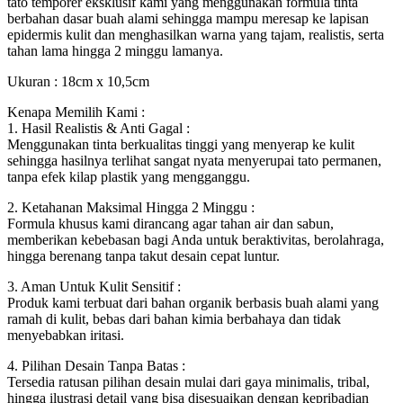
tato temporer eksklusif kami yang menggunakan formula tinta
berbahan dasar buah alami sehingga mampu meresap ke lapisan
epidermis kulit dan menghasilkan warna yang tajam, realistis, serta
tahan lama hingga 2 minggu lamanya.
Ukuran : 18cm x 10,5cm
Kenapa Memilih Kami :
1. Hasil Realistis & Anti Gagal :
Menggunakan tinta berkualitas tinggi yang menyerap ke kulit
sehingga hasilnya terlihat sangat nyata menyerupai tato permanen,
tanpa efek kilap plastik yang mengganggu.
2. Ketahanan Maksimal Hingga 2 Minggu :
Formula khusus kami dirancang agar tahan air dan sabun,
memberikan kebebasan bagi Anda untuk beraktivitas, berolahraga,
hingga berenang tanpa takut desain cepat luntur.
3. Aman Untuk Kulit Sensitif :
Produk kami terbuat dari bahan organik berbasis buah alami yang
ramah di kulit, bebas dari bahan kimia berbahaya dan tidak
menyebabkan iritasi.
4. Pilihan Desain Tanpa Batas :
Tersedia ratusan pilihan desain mulai dari gaya minimalis, tribal,
hingga ilustrasi detail yang bisa disesuaikan dengan kepribadian