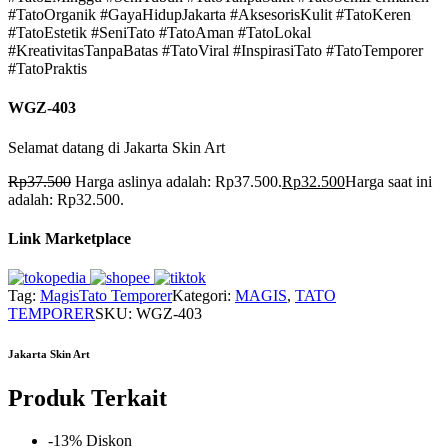
#TatoOrganik #GayaHidupJakarta #AksesorisKulit #TatoKeren
#TatoEstetik #SeniTato #TatoAman #TatoLokal
#KreativitasTanpaBatas #TatoViral #InspirasiTato #TatoTemporer
#TatoPraktis
WGZ-403
Selamat datang di Jakarta Skin Art
Rp
37.500
Harga aslinya adalah: Rp37.500.
Rp
32.500
Harga saat ini
adalah: Rp32.500.
Link Marketplace
Tag:
Magis
Tato Temporer
Kategori:
MAGIS
,
TATO
TEMPORER
SKU:
WGZ-403
Jakarta Skin Art
Produk Terkait
-13% Diskon