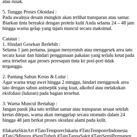
atau rusak.
5. Tunggu Proses Oksidasi :
Pada awalnya desain mungkin akan terlihat transparan atau samar.
Biarkan tinta bereaksi dengan protein kulit Anda selama 24 – 48 jam
hingga warna gelap yang tajam muncul secara maksimal.
Catatan :
1. Hindari Gesekan Berlebih :
Selama 1 jam pertama, jangan menyentuh atau menggesek area tato
secara kasar dan hindari penggunaan pakaian yang terlalu ketat pada
area tersebut agar proses peresapan tinta ke pori-pori tidak
terganggu.
2. Pantang Sabun Keras & Lulur :
Agar warna tetap awet hingga 2 minggu, hindari menggosok area
tato dengan sabun antiseptik yang kuat, alkohol atau melakukan
eksfoliasi (luluran) pada bagian tersebut.
3. Warna Muncul Bertahap :
Jangan panik jika tato terlihat samar atau transparan sesaat setelah
kertas dilepas, warna akan menggelap secara otomatis dalam 24
hingga 48 jam berkat proses oksidasi alami pada kulit.
#JakartaSkinArt #TatoTemporerJakarta #TatoTemporerIndonesia
#Tato2Minggu #SeniTubuh #TatoTanpaSakit #TatoSemiPermanen