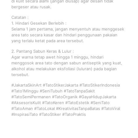
di kulit secara alami (jangan diusap) agar desain tidak
bergeser atau rusak.
Catatan :
1. Hindari Gesekan Berlebih :
Selama 1 jam pertama, jangan menyentuh atau menggesek
area tato secara kasar dan hindari penggunaan pakaian
yang terlalu ketat pada area tersebut.
2. Pantang Sabun Keras & Lulur :
Agar warna tetap awet hingga 1 minggu, hindari
menggosok area tato dengan sabun antiseptik yang kuat,
alkohol atau melakukan eksfoliasi (luluran) pada bagian
tersebut.
#JakartaSkinArt #TatoStikerJakarta #TatoStikerIndonesia
#Tato1Minggu #SeniTubuh #TatoTanpaSakit
#TatoSemiPermanen #TatoOrganik #GayaHidupJakarta
#AksesorisKulit #TatoKeren #TatoEstetik #SeniTato
#TatoAman #TatoLokal #KreativitasTanpaBatas #TatoViral
#InspirasiTato #TatoStiker #TatoPraktis