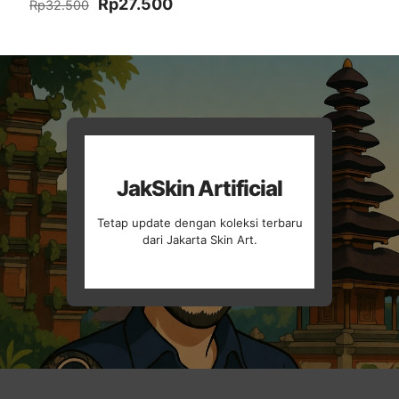
Harga
Harga
Rp
27.500
Rp
32.500
aslinya
saat
adalah:
ini
Rp32.500.
adalah:
Rp27.500.
JakSkin Artificial
Tetap update dengan koleksi terbaru
dari Jakarta Skin Art.