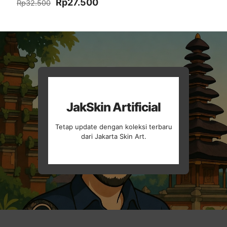
Harga
Harga
Rp
27.500
Rp
32.500
aslinya
saat
adalah:
ini
Rp32.500.
adalah:
Rp27.500.
JakSkin Artificial
Tetap update dengan koleksi terbaru
dari Jakarta Skin Art.