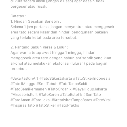
di kulit secara alami (jangan diusap) agar desain tidak
bergeser atau rusak.
Catatan :
1. Hindari Gesekan Berlebih :
Selama 1 jam pertama, jangan menyentuh atau menggesek
area tato secara kasar dan hindari penggunaan pakaian
yang terlalu ketat pada area tersebut.
2. Pantang Sabun Keras & Lulur :
Agar warna tetap awet hingga 1 minggu, hindari
menggosok area tato dengan sabun antiseptik yang kuat,
alkohol atau melakukan eksfoliasi (luluran) pada bagian
tersebut.
#JakartaSkinArt #TatoStikerJakarta #TatoStikerIndonesia
#Tato1Minggu #SeniTubuh #TatoTanpaSakit
#TatoSemiPermanen #TatoOrganik #GayaHidupJakarta
#AksesorisKulit #TatoKeren #TatoEstetik #SeniTato
#TatoAman #TatoLokal #KreativitasTanpaBatas #TatoViral
#InspirasiTato #TatoStiker #TatoPraktis