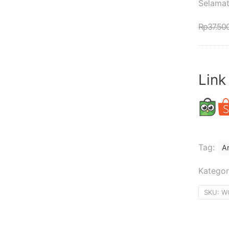
Selamat
Rp
37.50
Link
Tag:
Ar
Kategor
SKU:
W