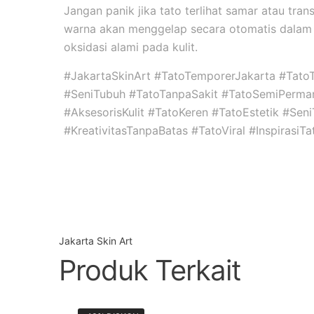
Jangan panik jika tato terlihat samar atau tran
warna akan menggelap secara otomatis dalam 
oksidasi alami pada kulit.
#JakartaSkinArt #TatoTemporerJakarta #Tato
#SeniTubuh #TatoTanpaSakit #TatoSemiPerma
#AksesorisKulit #TatoKeren #TatoEstetik #Se
#KreativitasTanpaBatas #TatoViral #InspirasiT
Jakarta Skin Art
Produk Terkait