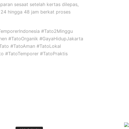
sparan sesaat setelah kertas dilepas,
24 hingga 48 jam berkat proses
TemporerIndonesia #Tato2Minggu
nen #TatoOrganik #GayaHidupJakarta
niTato #TatoAman #TatoLokal
ato #TatoTemporer #TatoPraktis