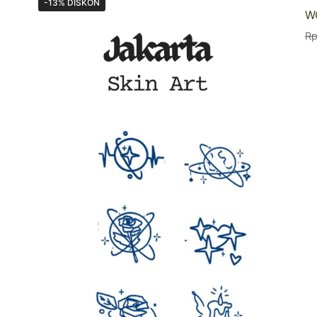
-13% DISKON
W
R