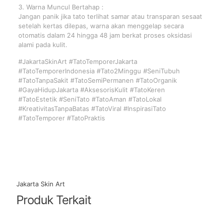
3. Warna Muncul Bertahap :
Jangan panik jika tato terlihat samar atau transparan sesaat
setelah kertas dilepas, warna akan menggelap secara
otomatis dalam 24 hingga 48 jam berkat proses oksidasi
alami pada kulit.
#JakartaSkinArt #TatoTemporerJakarta
#TatoTemporerIndonesia #Tato2Minggu #SeniTubuh
#TatoTanpaSakit #TatoSemiPermanen #TatoOrganik
#GayaHidupJakarta #AksesorisKulit #TatoKeren
#TatoEstetik #SeniTato #TatoAman #TatoLokal
#KreativitasTanpaBatas #TatoViral #InspirasiTato
#TatoTemporer #TatoPraktis
Jakarta Skin Art
Produk Terkait