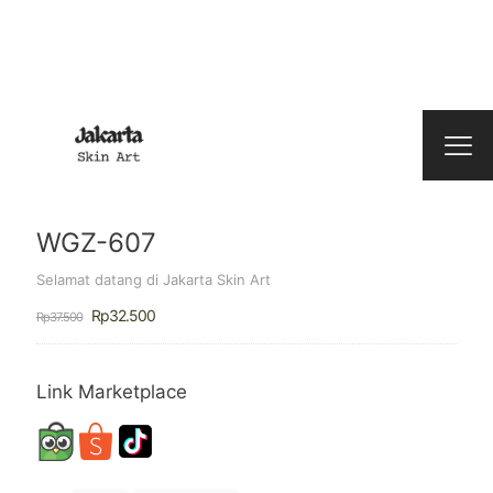
WGZ-607
Selamat datang di Jakarta Skin Art
Harga
Harga
Rp
32.500
Rp
37.500
aslinya
saat
adalah:
ini
Rp37.500.
adalah:
Rp32.500.
Link Marketplace