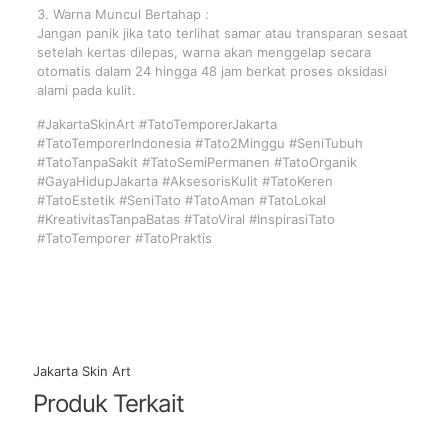
3. Warna Muncul Bertahap :
Jangan panik jika tato terlihat samar atau transparan sesaat
setelah kertas dilepas, warna akan menggelap secara
otomatis dalam 24 hingga 48 jam berkat proses oksidasi
alami pada kulit.
#JakartaSkinArt #TatoTemporerJakarta
#TatoTemporerIndonesia #Tato2Minggu #SeniTubuh
#TatoTanpaSakit #TatoSemiPermanen #TatoOrganik
#GayaHidupJakarta #AksesorisKulit #TatoKeren
#TatoEstetik #SeniTato #TatoAman #TatoLokal
#KreativitasTanpaBatas #TatoViral #InspirasiTato
#TatoTemporer #TatoPraktis
Jakarta Skin Art
Produk Terkait