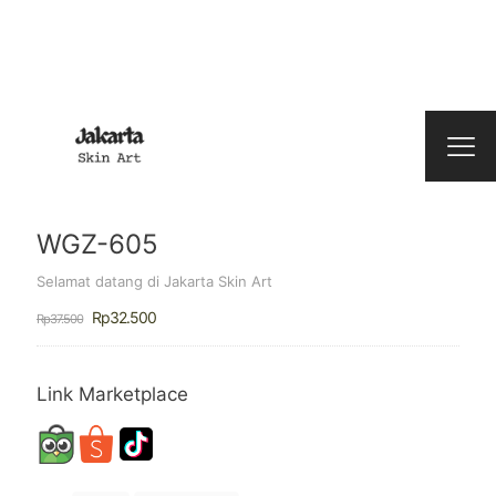
WGZ-605
Selamat datang di Jakarta Skin Art
Harga
Harga
Rp
32.500
Rp
37.500
aslinya
saat
adalah:
ini
Rp37.500.
adalah:
Rp32.500.
Link Marketplace