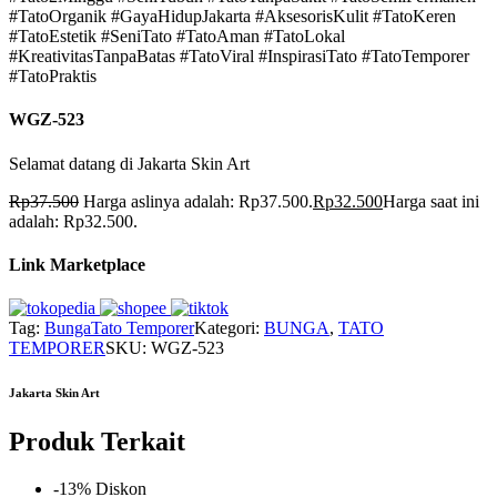
#TatoOrganik #GayaHidupJakarta #AksesorisKulit #TatoKeren
#TatoEstetik #SeniTato #TatoAman #TatoLokal
#KreativitasTanpaBatas #TatoViral #InspirasiTato #TatoTemporer
#TatoPraktis
WGZ-523
Selamat datang di Jakarta Skin Art
Rp
37.500
Harga aslinya adalah: Rp37.500.
Rp
32.500
Harga saat ini
adalah: Rp32.500.
Link Marketplace
Tag:
Bunga
Tato Temporer
Kategori:
BUNGA
,
TATO
TEMPORER
SKU:
WGZ-523
Jakarta Skin Art
Produk Terkait
-13% Diskon