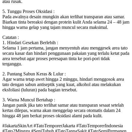
atau rusak.
5. Tunggu Proses Oksidasi :
Pada awalnya desain mungkin akan terlihat transparan atau samar.
Biarkan tinta bereaksi dengan protein kulit Anda selama 24 – 48 jam
hingga warna gelap yang tajam muncul secara maksimal.
Catatan :
1. Hindari Gesekan Berlebih :
Selama 1 jam pertama, jangan menyentuh atau menggesek area tato
secara kasar dan hindari penggunaan pakaian yang terlalu ketat pada
area tersebut agar proses peresapan tinta ke pori-pori tidak
terganggu.
2. Pantang Sabun Keras & Lulur :
Agar warna tetap awet hingga 2 minggu, hindari menggosok area
tato dengan sabun antiseptik yang kuat, alkohol atau melakukan
eksfoliasi (luluran) pada bagian tersebut.
3. Warna Muncul Bertahap :
Jangan panik jika tato terlihat samar atau transparan sesaat setelah
kertas dilepas, warna akan menggelap secara otomatis dalam 24
hingga 48 jam berkat proses oksidasi alami pada kulit.
#JakartaSkinArt #TatoTemporerJakarta #TatoTemporerIndonesia
#Tato2Minggu #SeniTubuh #TatoTanpaSakit #TatoSemiPermanen