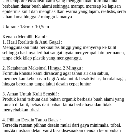
tato temporer eksklusif kami yang menggunakan formula tinta
berbahan dasar buah alami sehingga mampu meresap ke lapisan
epidermis kulit dan menghasilkan warna yang tajam, realistis, serta
tahan lama hingga 2 minggu lamanya.
Ukuran : 18cm x 10,5cm
Kenapa Memilih Kami :
1. Hasil Realistis & Anti Gagal :
Menggunakan tinta berkualitas tinggi yang menyerap ke kulit
sehingga hasilnya terlihat sangat nyata menyerupai tato permanen,
tanpa efek kilap plastik yang mengganggu.
2. Ketahanan Maksimal Hingga 2 Minggu :
Formula khusus kami dirancang agar tahan air dan sabun,
memberikan kebebasan bagi Anda untuk beraktivitas, berolahraga,
hingga berenang tanpa takut desain cepat luntur.
3. Aman Untuk Kulit Sensitif :
Produk kami terbuat dari bahan organik berbasis buah alami yang
ramah di kulit, bebas dari bahan kimia berbahaya dan tidak
menyebabkan iritasi.
4. Pilihan Desain Tanpa Batas :
Tersedia ratusan pilihan desain mulai dari gaya minimalis, tribal,
hingga ilustrasi detail yang bisa disesuaikan dengan kepribadian