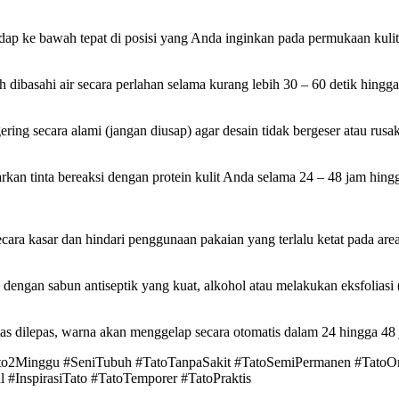
adap ke bawah tepat di posisi yang Anda inginkan pada permukaan kulit
 dibasahi air secara perlahan selama kurang lebih 30 – 60 detik hingga
ering secara alami (jangan diusap) agar desain tidak bergeser atau rusak
arkan tinta bereaksi dengan protein kulit Anda selama 24 – 48 jam hin
ra kasar dan hindari penggunaan pakaian yang terlalu ketat pada area t
engan sabun antiseptik yang kuat, alkohol atau melakukan eksfoliasi (
ertas dilepas, warna akan menggelap secara otomatis dalam 24 hingga 48 
ato2Minggu #SeniTubuh #TatoTanpaSakit #TatoSemiPermanen #TatoOrg
 #InspirasiTato #TatoTemporer #TatoPraktis