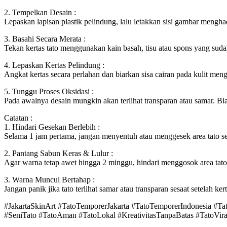
2. Tempelkan Desain :
Lepaskan lapisan plastik pelindung, lalu letakkan sisi gambar mengh
3. Basahi Secara Merata :
Tekan kertas tato menggunakan kain basah, tisu atau spons yang sudah
4. Lepaskan Kertas Pelindung :
Angkat kertas secara perlahan dan biarkan sisa cairan pada kulit meng
5. Tunggu Proses Oksidasi :
Pada awalnya desain mungkin akan terlihat transparan atau samar. Bi
Catatan :
1. Hindari Gesekan Berlebih :
Selama 1 jam pertama, jangan menyentuh atau menggesek area tato seca
2. Pantang Sabun Keras & Lulur :
Agar warna tetap awet hingga 2 minggu, hindari menggosok area tato d
3. Warna Muncul Bertahap :
Jangan panik jika tato terlihat samar atau transparan sesaat setelah k
#JakartaSkinArt #TatoTemporerJakarta #TatoTemporerIndonesia #T
#SeniTato #TatoAman #TatoLokal #KreativitasTanpaBatas #TatoViral