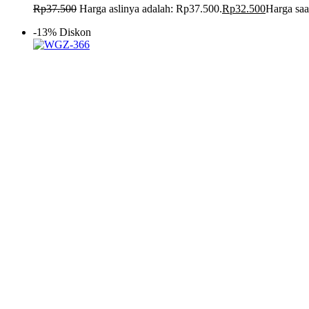
Rp
37.500
Harga aslinya adalah: Rp37.500.
Rp
32.500
Harga saa
-13% Diskon