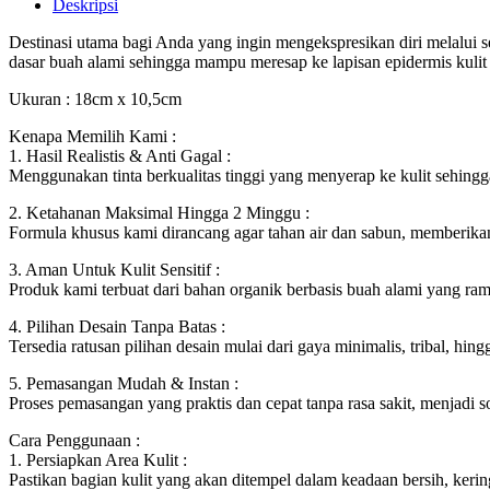
Deskripsi
Destinasi utama bagi Anda yang ingin mengekspresikan diri melalui 
dasar buah alami sehingga mampu meresap ke lapisan epidermis kulit 
Ukuran : 18cm x 10,5cm
Kenapa Memilih Kami :
1. Hasil Realistis & Anti Gagal :
Menggunakan tinta berkualitas tinggi yang menyerap ke kulit sehingga
2. Ketahanan Maksimal Hingga 2 Minggu :
Formula khusus kami dirancang agar tahan air dan sabun, memberikan 
3. Aman Untuk Kulit Sensitif :
Produk kami terbuat dari bahan organik berbasis buah alami yang rama
4. Pilihan Desain Tanpa Batas :
Tersedia ratusan pilihan desain mulai dari gaya minimalis, tribal, hin
5. Pemasangan Mudah & Instan :
Proses pemasangan yang praktis dan cepat tanpa rasa sakit, menjadi 
Cara Penggunaan :
1. Persiapkan Area Kulit :
Pastikan bagian kulit yang akan ditempel dalam keadaan bersih, keri