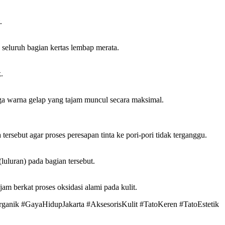
.
 seluruh bagian kertas lembap merata.
.
gga warna gelap yang tajam muncul secara maksimal.
ersebut agar proses peresapan tinta ke pori-pori tidak terganggu.
luluran) pada bagian tersebut.
jam berkat proses oksidasi alami pada kulit.
anik #GayaHidupJakarta #AksesorisKulit #TatoKeren #TatoEstetik