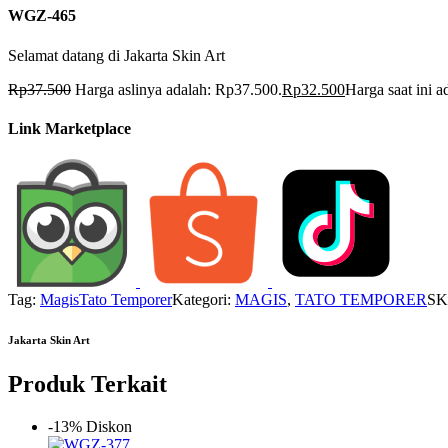
WGZ-465
Selamat datang di Jakarta Skin Art
Rp
37.500
Harga aslinya adalah: Rp37.500.
Rp
32.500
Harga saat ini 
Link Marketplace
Tag:
Magis
Tato Temporer
Kategori:
MAGIS
,
TATO TEMPORER
SK
Jakarta Skin Art
Produk Terkait
-13% Diskon