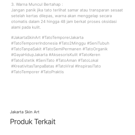
3. Warna Muncul Bertahap :
Jangan panik jika tato terlihat samar atau transparan sesaat
setelah kertas dilepas, warna akan menggelap secara
otomatis dalam 24 hingga 48 jam berkat proses oksidasi
alami pada kulit.
#JakartaSkinArt #TatoTemporerJakarta
#TatoTemporerIndonesia #Tato2Minggu #SeniTubuh
#TatoTanpaSakit #TatoSemiPermanen #TatoOrganik
#GayaHidupJakarta #AksesorisKulit #TatoKeren
#TatoEstetik #SeniTato #TatoAman #TatoLokal
#KreativitasTanpaBatas #TatoViral #InspirasiTato
#TatoTemporer #TatoPraktis
Jakarta Skin Art
Produk Terkait