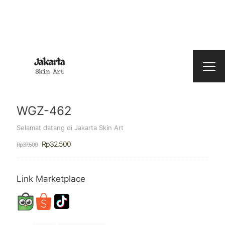
WGZ-462
Selamat datang di Jakarta Skin Art
Harga
Harga
Rp
32.500
Rp
37.500
aslinya
saat
adalah:
ini
Rp37.500.
adalah:
Rp32.500.
Link Marketplace