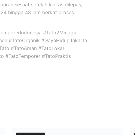
sparan sesaat setelah kertas dilepas,
24 hingga 48 jam berkat proses
TemporerIndonesia #Tato2Minggu
nen #TatoOrganik #GayaHidupJakarta
niTato #TatoAman #TatoLokal
ato #TatoTemporer #TatoPraktis