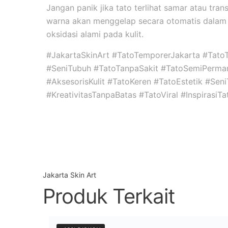
Jangan panik jika tato terlihat samar atau tran
warna akan menggelap secara otomatis dalam 
oksidasi alami pada kulit.
#JakartaSkinArt #TatoTemporerJakarta #Tato
#SeniTubuh #TatoTanpaSakit #TatoSemiPerma
#AksesorisKulit #TatoKeren #TatoEstetik #Se
#KreativitasTanpaBatas #TatoViral #InspirasiT
Jakarta Skin Art
Produk Terkait