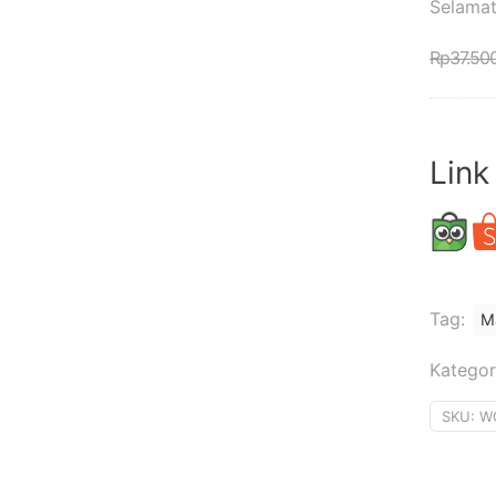
Selamat
Rp
37.50
Link
Tag:
M
Kategor
SKU:
W