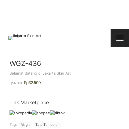
WGZ-436
Selamat datang di Jakarta Skin Art
Harga
Harga
Rp
32.500
Rp
37.500
aslinya
saat
adalah:
ini
Rp37.500.
adalah:
Rp32.500.
Link Marketplace
Tag:
Magis
Tato Temporer