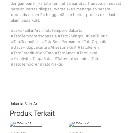
Jangan panik jika tato terlihat samar atau transparan sesaat
setelah kertas dilepas, warna akan menggelap secara
otomatis dalam 24 hingga 48 jam berkat proses oksidasi
alami pada kulit.
#JakartaSkinArt #TatoTemporerJakarta
#TatoTemporerIndonesia #Tato2Minggu #SeniTubuh
#TatoTanpaSakit #TatoSemiPermanen #TatoOrganik
#GayaHidupJakarta #AksesorisKulit #TatoKeren
#TatoEstetik #SeniTato #TatoAman #TatoLokal
#KreativitasTanpaBatas #TatoViral #InspirasiTato
#TatoTemporer #TatoPraktis
Jakarta Skin Art
Produk Terkait
-13% DISKON
-13% DISKON