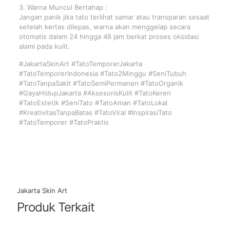
3. Warna Muncul Bertahap :
Jangan panik jika tato terlihat samar atau transparan sesaat
setelah kertas dilepas, warna akan menggelap secara
otomatis dalam 24 hingga 48 jam berkat proses oksidasi
alami pada kulit.
#JakartaSkinArt #TatoTemporerJakarta
#TatoTemporerIndonesia #Tato2Minggu #SeniTubuh
#TatoTanpaSakit #TatoSemiPermanen #TatoOrganik
#GayaHidupJakarta #AksesorisKulit #TatoKeren
#TatoEstetik #SeniTato #TatoAman #TatoLokal
#KreativitasTanpaBatas #TatoViral #InspirasiTato
#TatoTemporer #TatoPraktis
Jakarta Skin Art
Produk Terkait