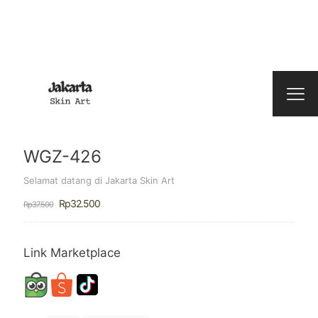
WGZ-426
Selamat datang di Jakarta Skin Art
Harga
Harga
Rp
32.500
Rp
37.500
aslinya
saat
adalah:
ini
Rp37.500.
adalah:
Rp32.500.
Link Marketplace