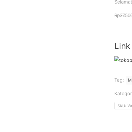
Selamat
Rp
37.50
Link
Tag:
M
Kategor
SKU:
W