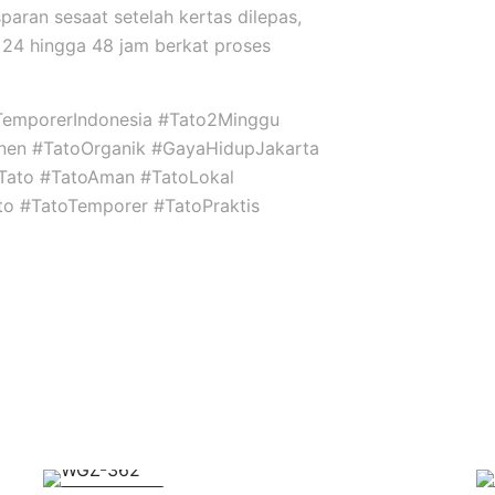
sparan sesaat setelah kertas dilepas,
24 hingga 48 jam berkat proses
TemporerIndonesia #Tato2Minggu
nen #TatoOrganik #GayaHidupJakarta
niTato #TatoAman #TatoLokal
ato #TatoTemporer #TatoPraktis