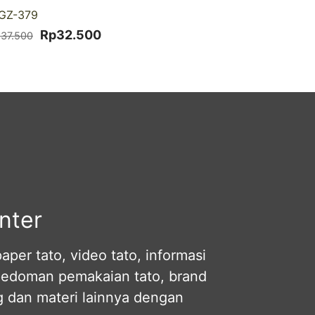
-13% DISKON
GZ-379
Harga
Harga
Rp
32.500
p
37.500
aslinya
saat
adalah:
ini
Rp37.500.
adalah:
Rp32.500.
nter
per tato, video tato, informasi
pedoman pemakaian tato, brand
og dan materi lainnya dengan