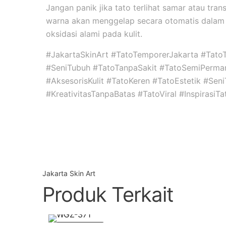
Jangan panik jika tato terlihat samar atau tran
warna akan menggelap secara otomatis dalam 
oksidasi alami pada kulit.
#JakartaSkinArt #TatoTemporerJakarta #Tato
#SeniTubuh #TatoTanpaSakit #TatoSemiPerma
#AksesorisKulit #TatoKeren #TatoEstetik #Se
#KreativitasTanpaBatas #TatoViral #InspirasiT
Jakarta Skin Art
Produk Terkait