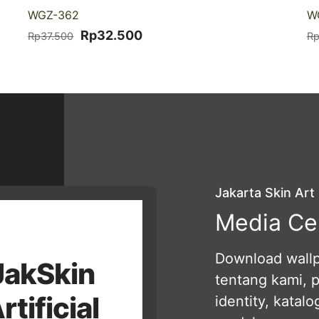
-13% DISKON
WGZ-362
W
Harga
Harga
Rp
32.500
Rp
37.500
R
aslinya
saat
adalah:
ini
Rp37.500.
adalah:
Rp32.500.
Jakarta Skin Art
Media Ce
Download wallpa
JakSkin
tentang kami, 
rtificial
identity, katal