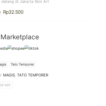
 datang di Jakarta Skin Art
Harga
Harga
Rp
32.500
0
aslinya
saat
adalah:
ini
Rp37.500.
adalah:
Rp32.500.
 Marketplace
agis
Tato Temporer
i:
MAGIS
,
TATO TEMPORER
GZ-420