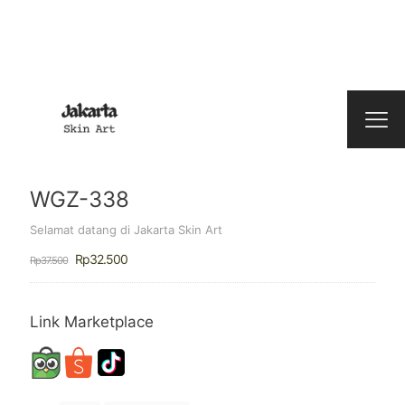
WGZ-338
Selamat datang di Jakarta Skin Art
Harga
Harga
Rp
32.500
Rp
37.500
aslinya
saat
adalah:
ini
Rp37.500.
adalah:
Rp32.500.
Link Marketplace