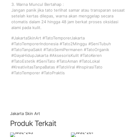
3. Warna Muncul Bertahap :
Jangan panik jika tato terlihat samar atau transparan sesaat
setelah kertas dilepas, warna akan menggelap secara
otomatis dalam 24 hingga 48 jam berkat proses oksidasi
alami pada kulit.
#JakartaSkinArt #TatoTemporerJakarta
#TatoTemporerIndonesia #Tato2Minggu #SeniTubuh
#TatoTanpaSakit #TatoSemiPermanen #TatoOrganik
#GayaHidupJakarta #AksesorisKulit #TatoKeren
#TatoEstetik #SeniTato #TatoAman #TatoLokal
#KreativitasTanpaBatas #TatoViral #InspirasiTato
#TatoTemporer #TatoPraktis
Jakarta Skin Art
Produk Terkait