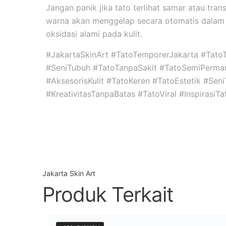
Jangan panik jika tato terlihat samar atau tran
warna akan menggelap secara otomatis dalam 
oksidasi alami pada kulit.
#JakartaSkinArt #TatoTemporerJakarta #Tato
#SeniTubuh #TatoTanpaSakit #TatoSemiPerma
#AksesorisKulit #TatoKeren #TatoEstetik #Se
#KreativitasTanpaBatas #TatoViral #InspirasiT
Jakarta Skin Art
Produk Terkait