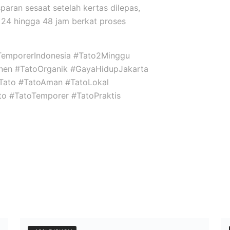
sparan sesaat setelah kertas dilepas,
24 hingga 48 jam berkat proses
TemporerIndonesia #Tato2Minggu
nen #TatoOrganik #GayaHidupJakarta
niTato #TatoAman #TatoLokal
ato #TatoTemporer #TatoPraktis