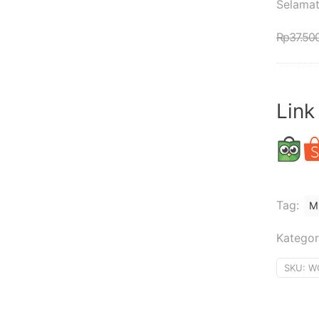
Selamat
Rp
37.50
Link
Tag:
Mi
Kategor
SKU:
W