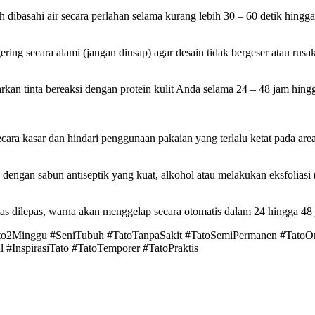
 dibasahi air secara perlahan selama kurang lebih 30 – 60 detik hingga
ering secara alami (jangan diusap) agar desain tidak bergeser atau rusak
arkan tinta bereaksi dengan protein kulit Anda selama 24 – 48 jam hin
ra kasar dan hindari penggunaan pakaian yang terlalu ketat pada area t
engan sabun antiseptik yang kuat, alkohol atau melakukan eksfoliasi (
ertas dilepas, warna akan menggelap secara otomatis dalam 24 hingga 48 
ato2Minggu #SeniTubuh #TatoTanpaSakit #TatoSemiPermanen #TatoOrg
 #InspirasiTato #TatoTemporer #TatoPraktis