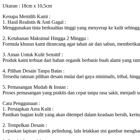
Ukuran : 18cm x 10,5cm
Kenapa Memilih Kami :
1. Hasil Realistis & Anti Gagal :
Menggunakan tinta berkualitas tinggi yang menyerap ke kulit sehingga
2. Ketahanan Maksimal Hingga 2 Minggu :
Formula khusus kami dirancang agar tahan air dan sabun, memberikan 
3. Aman Untuk Kulit Sensitif :
Produk kami terbuat dari bahan organik berbasis buah alami yang rama
4. Pilihan Desain Tanpa Batas :
Tersedia ratusan pilihan desain mulai dari gaya minimalis, tribal, hin
5. Pemasangan Mudah & Instan :
Proses pemasangan yang praktis dan cepat tanpa rasa sakit, menjadi 
Cara Penggunaan :
1. Persiapkan Area Kulit :
Pastikan bagian kulit yang akan ditempel dalam keadaan bersih, keri
2. Tempelkan Desain :
Lepaskan lapisan plastik pelindung, lalu letakkan sisi gambar mengh