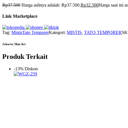
Rp
37.500
Harga aslinya adalah: Rp37.500.
Rp
32.500
Harga saat ini 
Link Marketplace
Tag:
Mistis
Tato Temporer
Kategori:
MISTIS
,
TATO TEMPORER
SK
Jakarta Skin Art
Produk Terkait
-13% Diskon