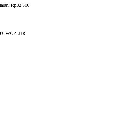
adalah: Rp32.500.
U:
WGZ-318