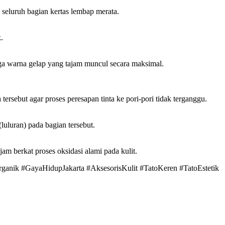
 seluruh bagian kertas lembap merata.
.
gga warna gelap yang tajam muncul secara maksimal.
ersebut agar proses peresapan tinta ke pori-pori tidak terganggu.
luluran) pada bagian tersebut.
jam berkat proses oksidasi alami pada kulit.
anik #GayaHidupJakarta #AksesorisKulit #TatoKeren #TatoEstetik