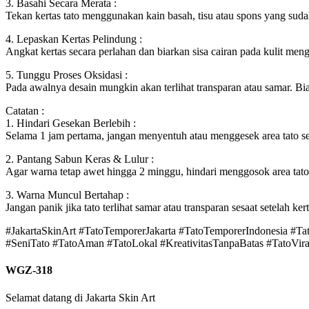
3. Basahi Secara Merata :
Tekan kertas tato menggunakan kain basah, tisu atau spons yang sudah
4. Lepaskan Kertas Pelindung :
Angkat kertas secara perlahan dan biarkan sisa cairan pada kulit meng
5. Tunggu Proses Oksidasi :
Pada awalnya desain mungkin akan terlihat transparan atau samar. Bi
Catatan :
1. Hindari Gesekan Berlebih :
Selama 1 jam pertama, jangan menyentuh atau menggesek area tato seca
2. Pantang Sabun Keras & Lulur :
Agar warna tetap awet hingga 2 minggu, hindari menggosok area tato d
3. Warna Muncul Bertahap :
Jangan panik jika tato terlihat samar atau transparan sesaat setelah k
#JakartaSkinArt #TatoTemporerJakarta #TatoTemporerIndonesia #T
#SeniTato #TatoAman #TatoLokal #KreativitasTanpaBatas #TatoViral
WGZ-318
Selamat datang di Jakarta Skin Art