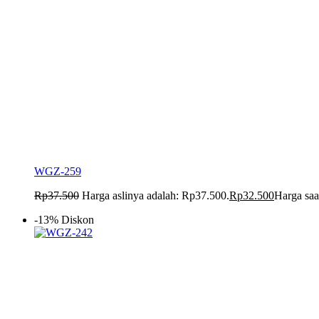
WGZ-259
Rp
37.500
Harga aslinya adalah: Rp37.500.
Rp
32.500
Harga saa
-13% Diskon