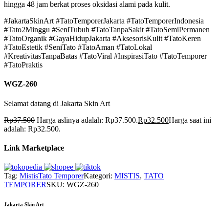
hingga 48 jam berkat proses oksidasi alami pada kulit.
#JakartaSkinArt #TatoTemporerJakarta #TatoTemporerIndonesia
#Tato2Minggu #SeniTubuh #TatoTanpaSakit #TatoSemiPermanen
#TatoOrganik #GayaHidupJakarta #AksesorisKulit #TatoKeren
#TatoEstetik #SeniTato #TatoAman #TatoLokal
#KreativitasTanpaBatas #TatoViral #InspirasiTato #TatoTemporer
#TatoPraktis
WGZ-260
Selamat datang di Jakarta Skin Art
Rp
37.500
Harga aslinya adalah: Rp37.500.
Rp
32.500
Harga saat ini
adalah: Rp32.500.
Link Marketplace
Tag:
Mistis
Tato Temporer
Kategori:
MISTIS
,
TATO
TEMPORER
SKU:
WGZ-260
Jakarta Skin Art