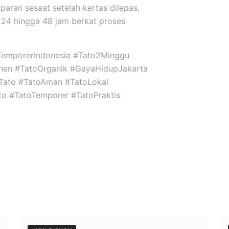
sparan sesaat setelah kertas dilepas,
24 hingga 48 jam berkat proses
TemporerIndonesia #Tato2Minggu
nen #TatoOrganik #GayaHidupJakarta
niTato #TatoAman #TatoLokal
ato #TatoTemporer #TatoPraktis