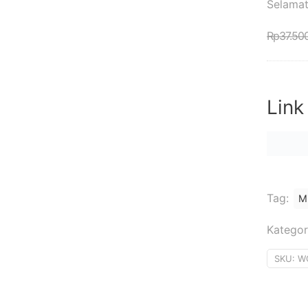
Selamat
Rp
37.50
Link
Tag:
Mi
Kategor
SKU:
W