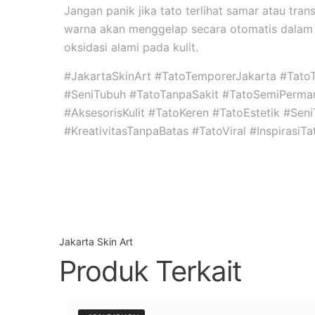
Jangan panik jika tato terlihat samar atau tran
warna akan menggelap secara otomatis dalam 
oksidasi alami pada kulit.
#JakartaSkinArt #TatoTemporerJakarta #Tato
#SeniTubuh #TatoTanpaSakit #TatoSemiPerma
#AksesorisKulit #TatoKeren #TatoEstetik #Se
#KreativitasTanpaBatas #TatoViral #InspirasiT
Jakarta Skin Art
Produk Terkait