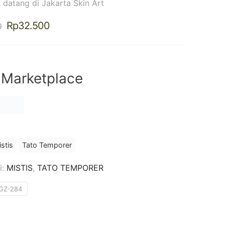
 datang di Jakarta Skin Art
Harga
Harga
Rp
32.500
0
aslinya
saat
adalah:
ini
Rp37.500.
adalah:
Rp32.500.
 Marketplace
stis
Tato Temporer
i:
MISTIS
,
TATO TEMPORER
GZ-284