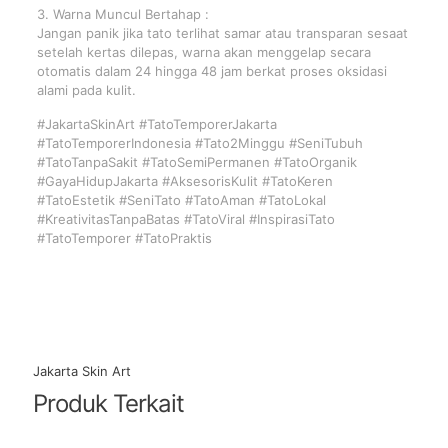
3. Warna Muncul Bertahap :
Jangan panik jika tato terlihat samar atau transparan sesaat
setelah kertas dilepas, warna akan menggelap secara
otomatis dalam 24 hingga 48 jam berkat proses oksidasi
alami pada kulit.
#JakartaSkinArt #TatoTemporerJakarta
#TatoTemporerIndonesia #Tato2Minggu #SeniTubuh
#TatoTanpaSakit #TatoSemiPermanen #TatoOrganik
#GayaHidupJakarta #AksesorisKulit #TatoKeren
#TatoEstetik #SeniTato #TatoAman #TatoLokal
#KreativitasTanpaBatas #TatoViral #InspirasiTato
#TatoTemporer #TatoPraktis
Jakarta Skin Art
Produk Terkait