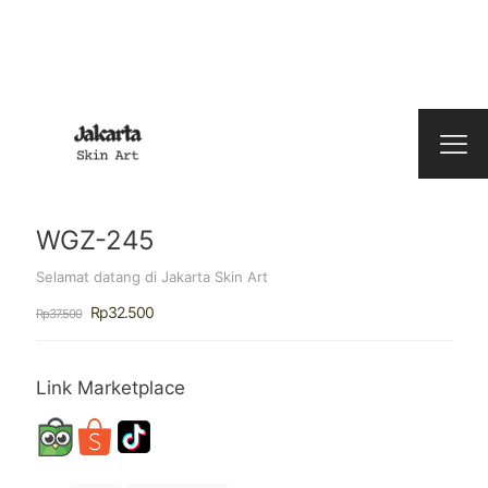
WGZ-245
Selamat datang di Jakarta Skin Art
Harga
Harga
Rp
32.500
Rp
37.500
aslinya
saat
adalah:
ini
Rp37.500.
adalah:
Rp32.500.
Link Marketplace