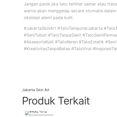
Jangan panik jika tato terlihat samar atau tran
warna akan menggelap secara otomatis dalam 
oksidasi alami pada kulit.
#JakartaSkinArt #TatoTemporerJakarta #Tato
#SeniTubuh #TatoTanpaSakit #TatoSemiPerma
#AksesorisKulit #TatoKeren #TatoEstetik #Se
#KreativitasTanpaBatas #TatoViral #InspirasiT
Jakarta Skin Art
Produk Terkait