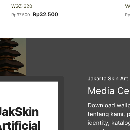
-13% DISKON
WGZ-620
W
Harga
Harga
Rp
32.500
Rp
37.500
R
aslinya
saat
adalah:
ini
Rp37.500.
adalah:
Rp32.500.
Jakarta Skin Art
Media Ce
Download wallpa
JakSkin
tentang kami, 
rtificial
identity, katal