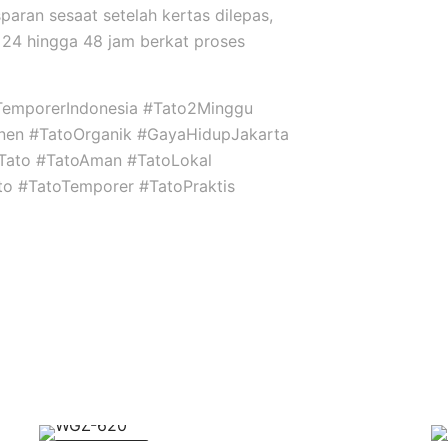
sparan sesaat setelah kertas dilepas,
24 hingga 48 jam berkat proses
TemporerIndonesia #Tato2Minggu
nen #TatoOrganik #GayaHidupJakarta
niTato #TatoAman #TatoLokal
ato #TatoTemporer #TatoPraktis