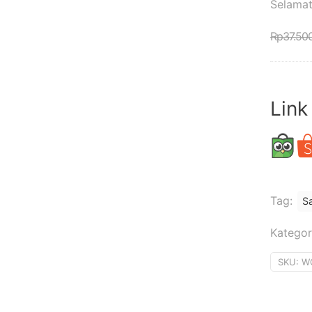
Selamat
Rp
37.50
Link
Tag:
Sa
Kategor
SKU:
W