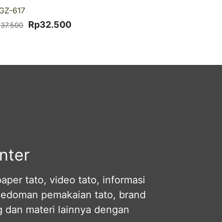
-13% DISKON
GZ-617
Harga
Harga
Rp
32.500
p
37.500
aslinya
saat
adalah:
ini
Rp37.500.
adalah:
Rp32.500.
nter
per tato, video tato, informasi
pedoman pemakaian tato, brand
og dan materi lainnya dengan