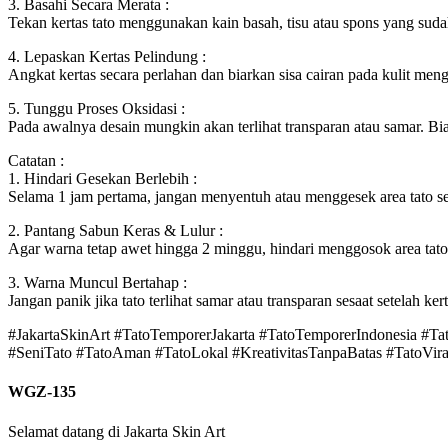
3. Basahi Secara Merata :
Tekan kertas tato menggunakan kain basah, tisu atau spons yang sudah
4. Lepaskan Kertas Pelindung :
Angkat kertas secara perlahan dan biarkan sisa cairan pada kulit meng
5. Tunggu Proses Oksidasi :
Pada awalnya desain mungkin akan terlihat transparan atau samar. Bi
Catatan :
1. Hindari Gesekan Berlebih :
Selama 1 jam pertama, jangan menyentuh atau menggesek area tato seca
2. Pantang Sabun Keras & Lulur :
Agar warna tetap awet hingga 2 minggu, hindari menggosok area tato d
3. Warna Muncul Bertahap :
Jangan panik jika tato terlihat samar atau transparan sesaat setelah k
#JakartaSkinArt #TatoTemporerJakarta #TatoTemporerIndonesia #T
#SeniTato #TatoAman #TatoLokal #KreativitasTanpaBatas #TatoViral
WGZ-135
Selamat datang di Jakarta Skin Art