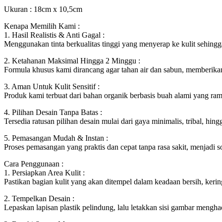
Ukuran : 18cm x 10,5cm
Kenapa Memilih Kami :
1. Hasil Realistis & Anti Gagal :
Menggunakan tinta berkualitas tinggi yang menyerap ke kulit sehingga
2. Ketahanan Maksimal Hingga 2 Minggu :
Formula khusus kami dirancang agar tahan air dan sabun, memberikan 
3. Aman Untuk Kulit Sensitif :
Produk kami terbuat dari bahan organik berbasis buah alami yang rama
4. Pilihan Desain Tanpa Batas :
Tersedia ratusan pilihan desain mulai dari gaya minimalis, tribal, hin
5. Pemasangan Mudah & Instan :
Proses pemasangan yang praktis dan cepat tanpa rasa sakit, menjadi 
Cara Penggunaan :
1. Persiapkan Area Kulit :
Pastikan bagian kulit yang akan ditempel dalam keadaan bersih, keri
2. Tempelkan Desain :
Lepaskan lapisan plastik pelindung, lalu letakkan sisi gambar mengh