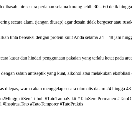
 dibasahi air secara perlahan selama kurang lebih 30 – 60 detik hingga
ering secara alami (jangan diusap) agar desain tidak bergeser atau rusak
arkan tinta bereaksi dengan protein kulit Anda selama 24 – 48 jam hin
ra kasar dan hindari penggunaan pakaian yang terlalu ketat pada area t
engan sabun antiseptik yang kuat, alkohol atau melakukan eksfoliasi (
ertas dilepas, warna akan menggelap secara otomatis dalam 24 hingga 48 
ato2Minggu #SeniTubuh #TatoTanpaSakit #TatoSemiPermanen #TatoOrg
 #InspirasiTato #TatoTemporer #TatoPraktis