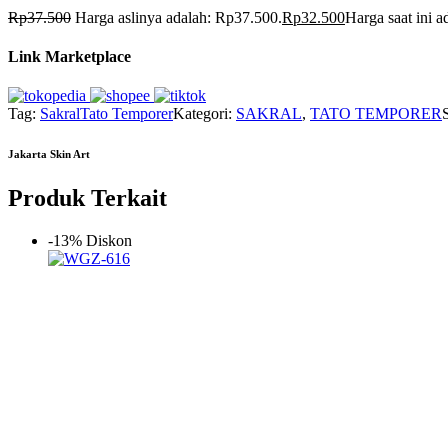
Rp
37.500
Harga aslinya adalah: Rp37.500.
Rp
32.500
Harga saat ini 
Link Marketplace
Tag:
Sakral
Tato Temporer
Kategori:
SAKRAL
,
TATO TEMPORER
Jakarta Skin Art
Produk Terkait
-13% Diskon