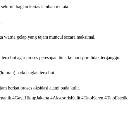
 seluruh bagian kertas lembap merata.
.
gga warna gelap yang tajam muncul secara maksimal.
ersebut agar proses peresapan tinta ke pori-pori tidak terganggu.
luluran) pada bagian tersebut.
jam berkat proses oksidasi alami pada kulit.
anik #GayaHidupJakarta #AksesorisKulit #TatoKeren #TatoEstetik