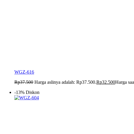
WGZ-616
Rp
37.500
Harga aslinya adalah: Rp37.500.
Rp
32.500
Harga saa
-13% Diskon