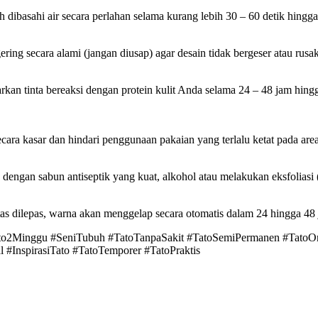
 dibasahi air secara perlahan selama kurang lebih 30 – 60 detik hingga
ering secara alami (jangan diusap) agar desain tidak bergeser atau rusak
arkan tinta bereaksi dengan protein kulit Anda selama 24 – 48 jam hin
ra kasar dan hindari penggunaan pakaian yang terlalu ketat pada area t
engan sabun antiseptik yang kuat, alkohol atau melakukan eksfoliasi (
ertas dilepas, warna akan menggelap secara otomatis dalam 24 hingga 48 
ato2Minggu #SeniTubuh #TatoTanpaSakit #TatoSemiPermanen #TatoOrg
 #InspirasiTato #TatoTemporer #TatoPraktis