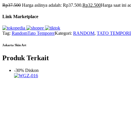
Rp
37.500
Harga aslinya adalah: Rp37.500.
Rp
32.500
Harga saat ini 
Link Marketplace
Tag:
Random
Tato Temporer
Kategori:
RANDOM
,
TATO TEMPOR
Jakarta Skin Art
Produk Terkait
-30% Diskon