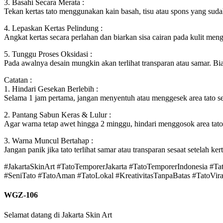
3. Basahi Secara Merata :
Tekan kertas tato menggunakan kain basah, tisu atau spons yang sudah
4. Lepaskan Kertas Pelindung :
Angkat kertas secara perlahan dan biarkan sisa cairan pada kulit meng
5. Tunggu Proses Oksidasi :
Pada awalnya desain mungkin akan terlihat transparan atau samar. Bi
Catatan :
1. Hindari Gesekan Berlebih :
Selama 1 jam pertama, jangan menyentuh atau menggesek area tato seca
2. Pantang Sabun Keras & Lulur :
Agar warna tetap awet hingga 2 minggu, hindari menggosok area tato d
3. Warna Muncul Bertahap :
Jangan panik jika tato terlihat samar atau transparan sesaat setelah k
#JakartaSkinArt #TatoTemporerJakarta #TatoTemporerIndonesia #T
#SeniTato #TatoAman #TatoLokal #KreativitasTanpaBatas #TatoViral
WGZ-106
Selamat datang di Jakarta Skin Art