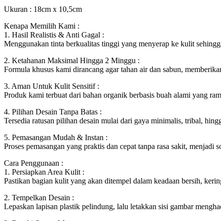
Ukuran : 18cm x 10,5cm
Kenapa Memilih Kami :
1. Hasil Realistis & Anti Gagal :
Menggunakan tinta berkualitas tinggi yang menyerap ke kulit sehingga
2. Ketahanan Maksimal Hingga 2 Minggu :
Formula khusus kami dirancang agar tahan air dan sabun, memberikan 
3. Aman Untuk Kulit Sensitif :
Produk kami terbuat dari bahan organik berbasis buah alami yang rama
4. Pilihan Desain Tanpa Batas :
Tersedia ratusan pilihan desain mulai dari gaya minimalis, tribal, hin
5. Pemasangan Mudah & Instan :
Proses pemasangan yang praktis dan cepat tanpa rasa sakit, menjadi 
Cara Penggunaan :
1. Persiapkan Area Kulit :
Pastikan bagian kulit yang akan ditempel dalam keadaan bersih, keri
2. Tempelkan Desain :
Lepaskan lapisan plastik pelindung, lalu letakkan sisi gambar mengh