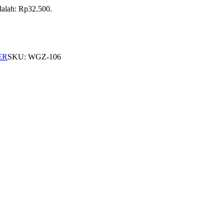
adalah: Rp32.500.
ER
SKU:
WGZ-106