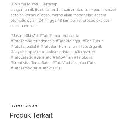
3. Warna Muncul Bertahap :
Jangan panik jika tato terlihat samar atau transparan sesaat
setelah kertas dilepas, warna akan menggelap secara
otomatis dalam 24 hingga 48 jam berkat proses oksidasi
alami pada kulit.
#JakartaSkinArt #TatoTemporerJakarta
#TatoTemporerIndonesia #Tato2Minggu #SeniTubuh
#TatoTanpaSakit #TatoSemiPermanen #TatoOrganik
#GayaHidupJakarta #AksesorisKulit #TatoKeren
#TatoEstetik #SeniTato #TatoAman #TatoLokal
#KreativitasTanpaBatas #TatoViral #InspirasiTato
#TatoTemporer #TatoPraktis
Jakarta Skin Art
Produk Terkait