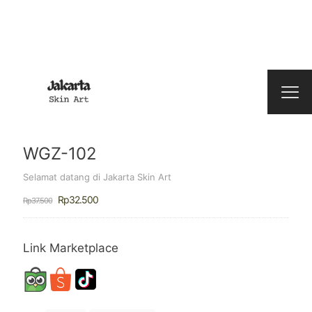
WGZ-102
Selamat datang di Jakarta Skin Art
Harga
Harga
Rp
32.500
Rp
37.500
aslinya
saat
adalah:
ini
Rp37.500.
adalah:
Rp32.500.
Link Marketplace