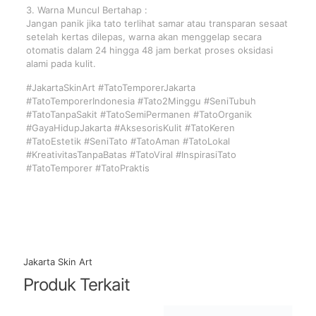
3. Warna Muncul Bertahap :
Jangan panik jika tato terlihat samar atau transparan sesaat
setelah kertas dilepas, warna akan menggelap secara
otomatis dalam 24 hingga 48 jam berkat proses oksidasi
alami pada kulit.
#JakartaSkinArt #TatoTemporerJakarta
#TatoTemporerIndonesia #Tato2Minggu #SeniTubuh
#TatoTanpaSakit #TatoSemiPermanen #TatoOrganik
#GayaHidupJakarta #AksesorisKulit #TatoKeren
#TatoEstetik #SeniTato #TatoAman #TatoLokal
#KreativitasTanpaBatas #TatoViral #InspirasiTato
#TatoTemporer #TatoPraktis
Jakarta Skin Art
Produk Terkait