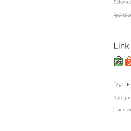
Selamat
Rp
32.50
Link
Tag:
R
Kategor
SKU:
W