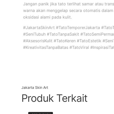
Jangan panik jika tato terlihat samar atau tran
warna akan menggelap secara otomatis dalam 
oksidasi alami pada kulit.
#JakartaSkinArt #TatoTemporerJakarta #Tato
#SeniTubuh #TatoTanpaSakit #TatoSemiPerma
#AksesorisKulit #TatoKeren #TatoEstetik #Se
#KreativitasTanpaBatas #TatoViral #InspirasiT
Jakarta Skin Art
Produk Terkait