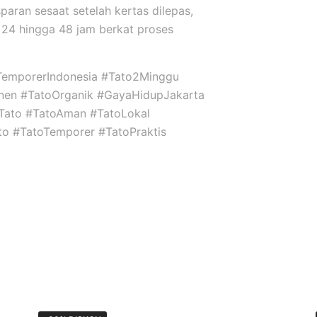
sparan sesaat setelah kertas dilepas,
24 hingga 48 jam berkat proses
TemporerIndonesia #Tato2Minggu
nen #TatoOrganik #GayaHidupJakarta
niTato #TatoAman #TatoLokal
ato #TatoTemporer #TatoPraktis