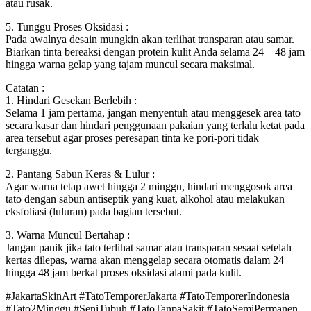
atau rusak.
5. Tunggu Proses Oksidasi :
Pada awalnya desain mungkin akan terlihat transparan atau samar.
Biarkan tinta bereaksi dengan protein kulit Anda selama 24 – 48 jam
hingga warna gelap yang tajam muncul secara maksimal.
Catatan :
1. Hindari Gesekan Berlebih :
Selama 1 jam pertama, jangan menyentuh atau menggesek area tato
secara kasar dan hindari penggunaan pakaian yang terlalu ketat pada
area tersebut agar proses peresapan tinta ke pori-pori tidak
terganggu.
2. Pantang Sabun Keras & Lulur :
Agar warna tetap awet hingga 2 minggu, hindari menggosok area
tato dengan sabun antiseptik yang kuat, alkohol atau melakukan
eksfoliasi (luluran) pada bagian tersebut.
3. Warna Muncul Bertahap :
Jangan panik jika tato terlihat samar atau transparan sesaat setelah
kertas dilepas, warna akan menggelap secara otomatis dalam 24
hingga 48 jam berkat proses oksidasi alami pada kulit.
#JakartaSkinArt #TatoTemporerJakarta #TatoTemporerIndonesia
#Tato2Minggu #SeniTubuh #TatoTanpaSakit #TatoSemiPermanen