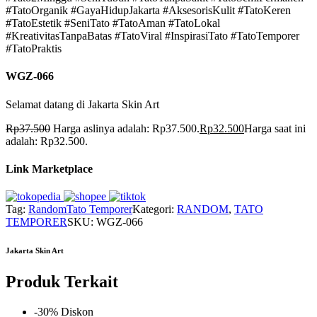
#TatoOrganik #GayaHidupJakarta #AksesorisKulit #TatoKeren
#TatoEstetik #SeniTato #TatoAman #TatoLokal
#KreativitasTanpaBatas #TatoViral #InspirasiTato #TatoTemporer
#TatoPraktis
WGZ-066
Selamat datang di Jakarta Skin Art
Rp
37.500
Harga aslinya adalah: Rp37.500.
Rp
32.500
Harga saat ini
adalah: Rp32.500.
Link Marketplace
Tag:
Random
Tato Temporer
Kategori:
RANDOM
,
TATO
TEMPORER
SKU:
WGZ-066
Jakarta Skin Art
Produk Terkait
-30% Diskon