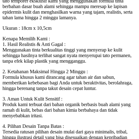
tato temporer eksklusif kami yang menggunakan formula tinta
berbahan dasar buah alami sehingga mampu meresap ke lapisan
epidermis kulit dan menghasilkan warna yang tajam, realistis, serta
tahan lama hingga 2 minggu lamanya.
Ukuran : 18cm x 10,5cm
Kenapa Memilih Kami :
1. Hasil Realistis & Anti Gagal :
Menggunakan tinta berkualitas tinggi yang menyerap ke kulit
sehingga hasilnya terlihat sangat nyata menyerupai tato permanen,
tanpa efek kilap plastik yang mengganggu.
2. Ketahanan Maksimal Hingga 2 Minggu :
Formula khusus kami dirancang agar tahan air dan sabun,
memberikan kebebasan bagi Anda untuk beraktivitas, berolahraga,
hingga berenang tanpa takut desain cepat luntur.
3. Aman Untuk Kulit Sensitif :
Produk kami terbuat dari bahan organik berbasis buah alami yang
ramah di kulit, bebas dari bahan kimia berbahaya dan tidak
menyebabkan iritasi.
4. Pilihan Desain Tanpa Batas :
Tersedia ratusan pilihan desain mulai dari gaya minimalis, tribal,
hingga ilustrasi detail yang bisa disesuaikan dengan kepribadian