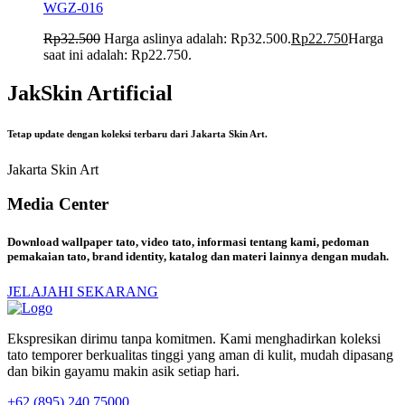
WGZ-016
Rp
32.500
Harga aslinya adalah: Rp32.500.
Rp
22.750
Harga
saat ini adalah: Rp22.750.
JakSkin Artificial
Tetap update dengan koleksi terbaru dari Jakarta Skin Art.
Jakarta Skin Art
Media Center
Download wallpaper tato, video tato, informasi tentang kami, pedoman
pemakaian tato, brand identity, katalog dan materi lainnya dengan mudah.
JELAJAHI SEKARANG
Ekspresikan dirimu tanpa komitmen. Kami menghadirkan koleksi
tato temporer berkualitas tinggi yang aman di kulit, mudah dipasang
dan bikin gayamu makin asik setiap hari.
+62 (895) 240 75000