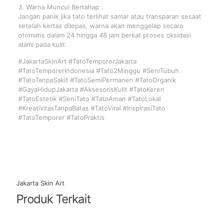
3. Warna Muncul Bertahap :
Jangan panik jika tato terlihat samar atau transparan sesaat
setelah kertas dilepas, warna akan menggelap secara
otomatis dalam 24 hingga 48 jam berkat proses oksidasi
alami pada kulit.
#JakartaSkinArt #TatoTemporerJakarta
#TatoTemporerIndonesia #Tato2Minggu #SeniTubuh
#TatoTanpaSakit #TatoSemiPermanen #TatoOrganik
#GayaHidupJakarta #AksesorisKulit #TatoKeren
#TatoEstetik #SeniTato #TatoAman #TatoLokal
#KreativitasTanpaBatas #TatoViral #InspirasiTato
#TatoTemporer #TatoPraktis
Jakarta Skin Art
Produk Terkait