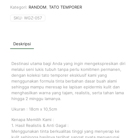
Kategori:
RANDOM
,
TATO TEMPORER
SKU:
WGZ-057
Deskripsi
Destinasi utama bagi Anda yang ingin mengekspresikan diri
melalui seni lukis tubuh tanpa perlu komitmen permanen,
dengan koleksi tato temporer eksklusif kami yang
menggunakan formula tinta berbahan dasar buah alami
sehingga mampu meresap ke lapisan epidermis kulit dan
menghasilkan warna yang tajam, realistis, serta tahan lama
hingga 2 minggu lamanya.
Ukuran : 18cm x 10,5cm
Kenapa Memilih Kami :
1. Hasil Realistis & Anti Gagal :
Menggunakan tinta berkualitas tinggi yang menyerap ke
kulit sehingga hasilnya terlihat sangat nyata menyerupai