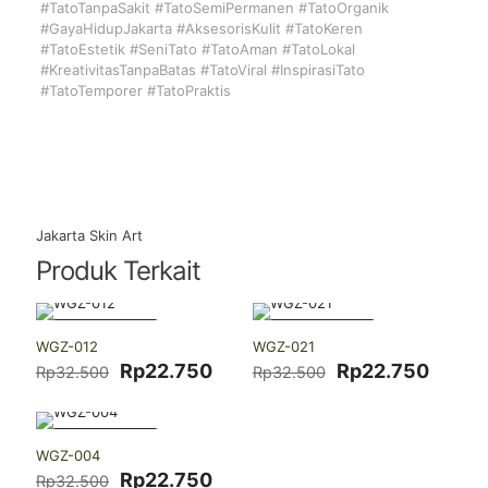
#TatoTanpaSakit #TatoSemiPermanen #TatoOrganik
#GayaHidupJakarta #AksesorisKulit #TatoKeren
#TatoEstetik #SeniTato #TatoAman #TatoLokal
#KreativitasTanpaBatas #TatoViral #InspirasiTato
#TatoTemporer #TatoPraktis
Jakarta Skin Art
Produk Terkait
-30% DISKON
-30% DISKON
WGZ-012
WGZ-021
Harga
Harga
Harga
Harga
Rp
22.750
Rp
22.750
Rp
32.500
Rp
32.500
aslinya
saat
aslinya
saat
adalah:
ini
adalah:
ini
Rp32.500.
adalah:
Rp32.500.
adalah
-30% DISKON
Rp22.750.
Rp22.
WGZ-004
Harga
Harga
Rp
22.750
Rp
32.500