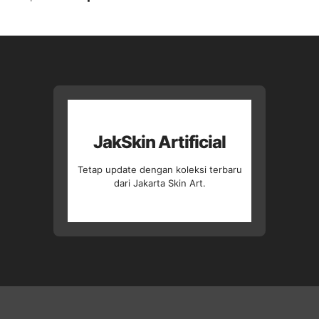
aslinya
saat
adalah:
ini
Rp32.500.
adalah:
Rp22.750.
JakSkin Artificial
Tetap update dengan koleksi terbaru
dari Jakarta Skin Art.