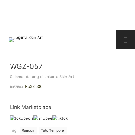
WGZ-057
Selamat datang di Jakarta Skin Art
Harga
Harga
Rp
32.500
Rp
37.500
aslinya
saat
adalah:
ini
Rp37.500.
adalah:
Rp32.500.
Link Marketplace
Tag:
Random
Tato Temporer