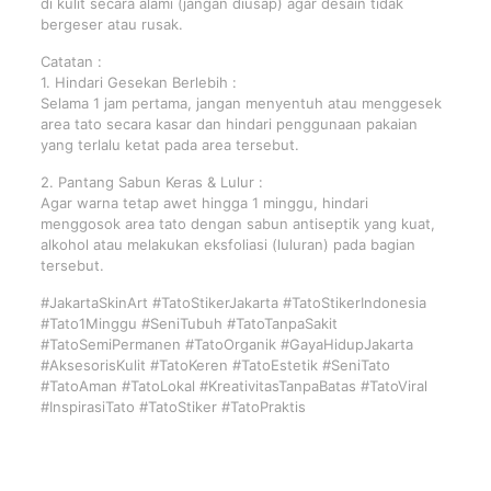
di kulit secara alami (jangan diusap) agar desain tidak
bergeser atau rusak.
Catatan :
1. Hindari Gesekan Berlebih :
Selama 1 jam pertama, jangan menyentuh atau menggesek
area tato secara kasar dan hindari penggunaan pakaian
yang terlalu ketat pada area tersebut.
2. Pantang Sabun Keras & Lulur :
Agar warna tetap awet hingga 1 minggu, hindari
menggosok area tato dengan sabun antiseptik yang kuat,
alkohol atau melakukan eksfoliasi (luluran) pada bagian
tersebut.
#JakartaSkinArt #TatoStikerJakarta #TatoStikerIndonesia
#Tato1Minggu #SeniTubuh #TatoTanpaSakit
#TatoSemiPermanen #TatoOrganik #GayaHidupJakarta
#AksesorisKulit #TatoKeren #TatoEstetik #SeniTato
#TatoAman #TatoLokal #KreativitasTanpaBatas #TatoViral
#InspirasiTato #TatoStiker #TatoPraktis