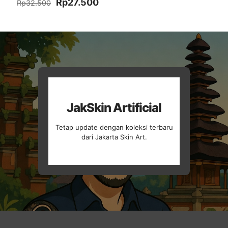
Harga
Harga
Rp
27.500
Rp
32.500
aslinya
saat
adalah:
ini
Rp32.500.
adalah:
Rp27.500.
JakSkin Artificial
Tetap update dengan koleksi terbaru
dari Jakarta Skin Art.