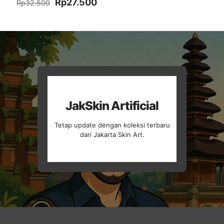
Harga
Harga
Rp
27.500
Rp
32.500
aslinya
saat
adalah:
ini
Rp32.500.
adalah:
Rp27.500.
JakSkin Artificial
Tetap update dengan koleksi terbaru
dari Jakarta Skin Art.