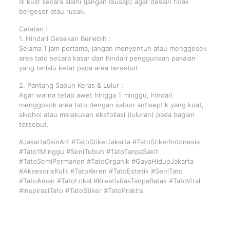
di kulit secara alami (jangan diusap) agar desain tidak
bergeser atau rusak.
Catatan :
1. Hindari Gesekan Berlebih :
Selama 1 jam pertama, jangan menyentuh atau menggesek
area tato secara kasar dan hindari penggunaan pakaian
yang terlalu ketat pada area tersebut.
2. Pantang Sabun Keras & Lulur :
Agar warna tetap awet hingga 1 minggu, hindari
menggosok area tato dengan sabun antiseptik yang kuat,
alkohol atau melakukan eksfoliasi (luluran) pada bagian
tersebut.
#JakartaSkinArt #TatoStikerJakarta #TatoStikerIndonesia
#Tato1Minggu #SeniTubuh #TatoTanpaSakit
#TatoSemiPermanen #TatoOrganik #GayaHidupJakarta
#AksesorisKulit #TatoKeren #TatoEstetik #SeniTato
#TatoAman #TatoLokal #KreativitasTanpaBatas #TatoViral
#InspirasiTato #TatoStiker #TatoPraktis