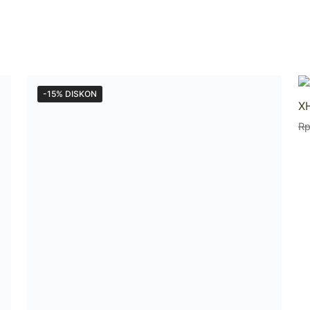
-15% DISKON
X
R