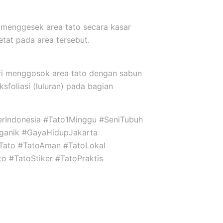
 menggesek area tato secara kasar
etat pada area tersebut.
ari menggosok area tato dengan sabun
sfoliasi (luluran) pada bagian
kerIndonesia #Tato1Minggu #SeniTubuh
ganik #GayaHidupJakarta
niTato #TatoAman #TatoLokal
to #TatoStiker #TatoPraktis