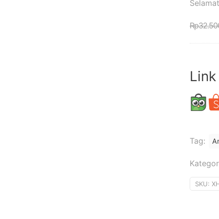
Selamat
Rp
32.50
Link
Tag:
A
Kategor
SKU:
X