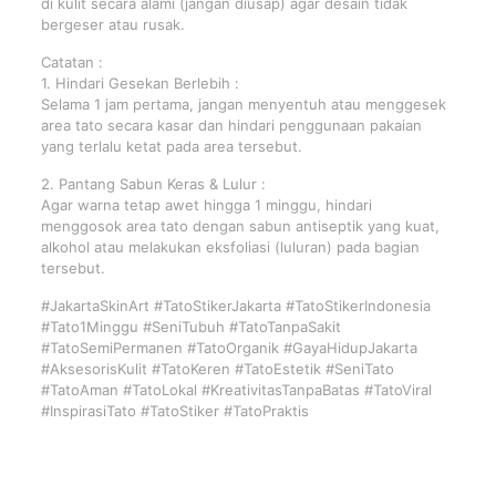
di kulit secara alami (jangan diusap) agar desain tidak
bergeser atau rusak.
Catatan :
1. Hindari Gesekan Berlebih :
Selama 1 jam pertama, jangan menyentuh atau menggesek
area tato secara kasar dan hindari penggunaan pakaian
yang terlalu ketat pada area tersebut.
2. Pantang Sabun Keras & Lulur :
Agar warna tetap awet hingga 1 minggu, hindari
menggosok area tato dengan sabun antiseptik yang kuat,
alkohol atau melakukan eksfoliasi (luluran) pada bagian
tersebut.
#JakartaSkinArt #TatoStikerJakarta #TatoStikerIndonesia
#Tato1Minggu #SeniTubuh #TatoTanpaSakit
#TatoSemiPermanen #TatoOrganik #GayaHidupJakarta
#AksesorisKulit #TatoKeren #TatoEstetik #SeniTato
#TatoAman #TatoLokal #KreativitasTanpaBatas #TatoViral
#InspirasiTato #TatoStiker #TatoPraktis