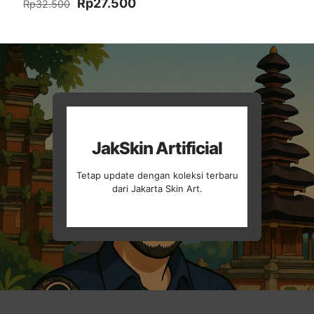
Harga
Harga
Rp
27.500
Rp
32.500
aslinya
saat
adalah:
ini
Rp32.500.
adalah:
Rp27.500.
JakSkin Artificial
Tetap update dengan koleksi terbaru
dari Jakarta Skin Art.