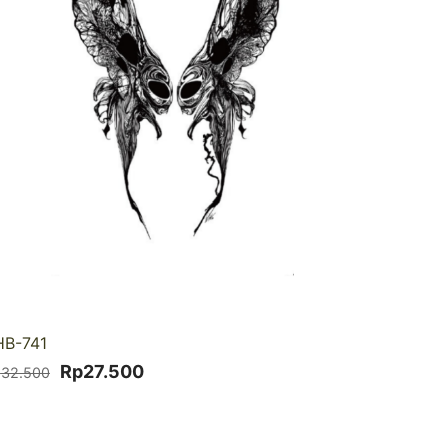
HB-741
Harga
Harga
Rp
27.500
p
32.500
aslinya
saat
adalah:
ini