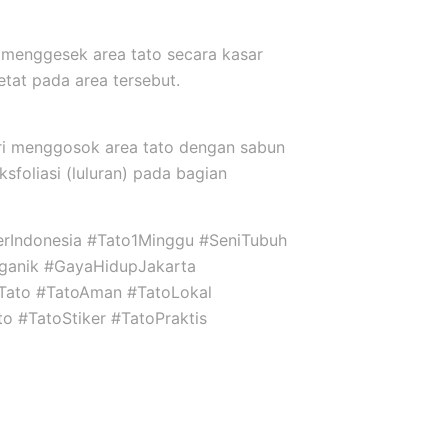
 menggesek area tato secara kasar
etat pada area tersebut.
ari menggosok area tato dengan sabun
sfoliasi (luluran) pada bagian
kerIndonesia #Tato1Minggu #SeniTubuh
ganik #GayaHidupJakarta
niTato #TatoAman #TatoLokal
to #TatoStiker #TatoPraktis