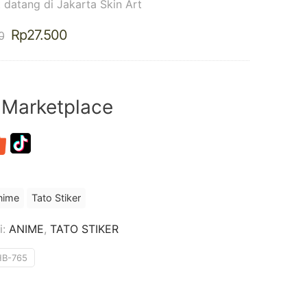
 datang di Jakarta Skin Art
Harga
Harga
Rp
27.500
0
aslinya
saat
adalah:
ini
Rp32.500.
adalah:
Rp27.500.
 Marketplace
nime
Tato Stiker
i:
ANIME
,
TATO STIKER
HB-765