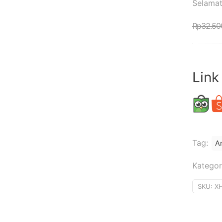
Selamat
Rp
32.50
Link
Tag:
A
Kategor
SKU:
X