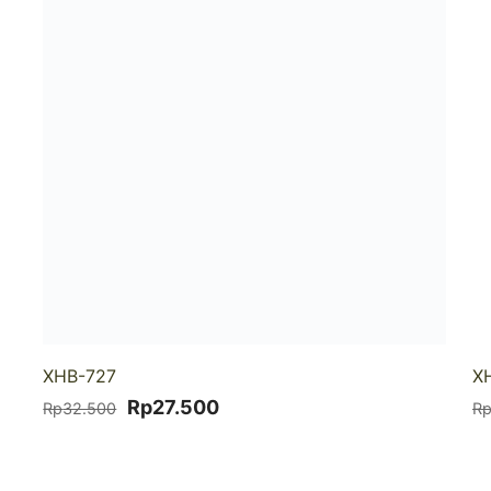
XHB-727
X
Harga
Harga
Rp
27.500
Rp
32.500
R
aslinya
saat
adalah:
ini