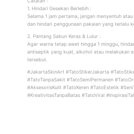
Catatan :
1. Hindari Gesekan Berlebih :
Selama 1 jam pertama, jangan menyentuh atau
dan hindari penggunaan pakaian yang terlalu k
2. Pantang Sabun Keras & Lulur :
Agar warna tetap awet hingga 1 minggu, hind
antiseptik yang kuat, alkohol atau melakukan ek
tersebut.
#JakartaSkinArt #TatoStikerJakarta #TatoSti
#TatoTanpaSakit #TatoSemiPermanen #TatoOr
#AksesorisKulit #TatoKeren #TatoEstetik #Se
#KreativitasTanpaBatas #TatoViral #InspirasiTa