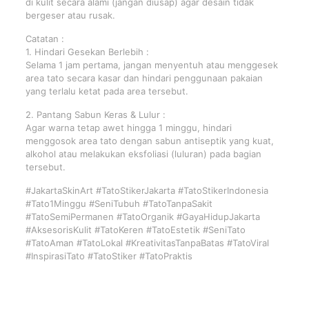
di kulit secara alami (jangan diusap) agar desain tidak
bergeser atau rusak.
Catatan :
1. Hindari Gesekan Berlebih :
Selama 1 jam pertama, jangan menyentuh atau menggesek
area tato secara kasar dan hindari penggunaan pakaian
yang terlalu ketat pada area tersebut.
2. Pantang Sabun Keras & Lulur :
Agar warna tetap awet hingga 1 minggu, hindari
menggosok area tato dengan sabun antiseptik yang kuat,
alkohol atau melakukan eksfoliasi (luluran) pada bagian
tersebut.
#JakartaSkinArt #TatoStikerJakarta #TatoStikerIndonesia
#Tato1Minggu #SeniTubuh #TatoTanpaSakit
#TatoSemiPermanen #TatoOrganik #GayaHidupJakarta
#AksesorisKulit #TatoKeren #TatoEstetik #SeniTato
#TatoAman #TatoLokal #KreativitasTanpaBatas #TatoViral
#InspirasiTato #TatoStiker #TatoPraktis