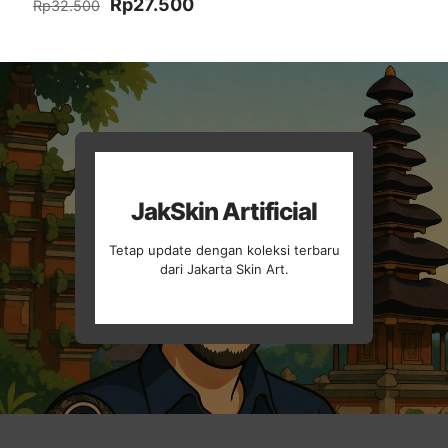
Harga
Harga
Rp
27.500
Rp
32.500
aslinya
saat
adalah:
ini
Rp32.500.
adalah:
Rp27.500.
JakSkin Artificial
Tetap update dengan koleksi terbaru
dari Jakarta Skin Art.