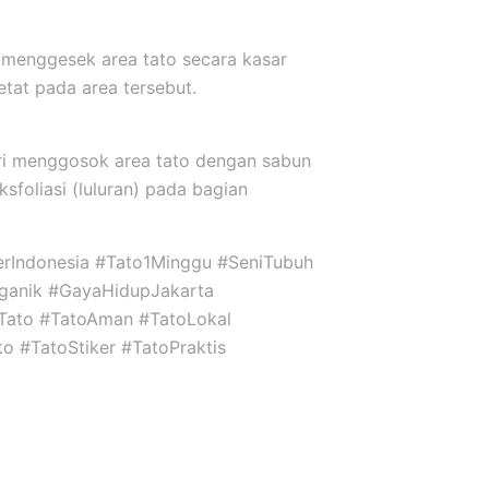
 menggesek area tato secara kasar
etat pada area tersebut.
ari menggosok area tato dengan sabun
sfoliasi (luluran) pada bagian
kerIndonesia #Tato1Minggu #SeniTubuh
ganik #GayaHidupJakarta
niTato #TatoAman #TatoLokal
to #TatoStiker #TatoPraktis