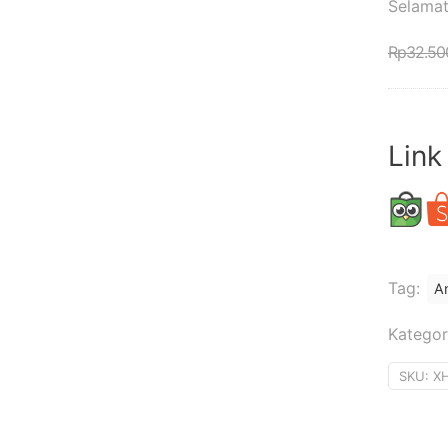
Selamat
Rp
32.50
Link
Tag:
A
Kategor
SKU:
X