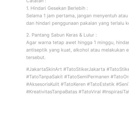
Catatan :
1. Hindari Gesekan Berlebih :
Selama 1 jam pertama, jangan menyentuh atau
dan hindari penggunaan pakaian yang terlalu k
2. Pantang Sabun Keras & Lulur :
Agar warna tetap awet hingga 1 minggu, hind
antiseptik yang kuat, alkohol atau melakukan ek
tersebut.
#JakartaSkinArt #TatoStikerJakarta #TatoSti
#TatoTanpaSakit #TatoSemiPermanen #TatoOr
#AksesorisKulit #TatoKeren #TatoEstetik #Se
#KreativitasTanpaBatas #TatoViral #InspirasiTa