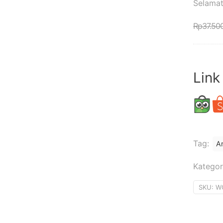
Selamat
Rp
37.50
Link
Tag:
Ar
Kategor
SKU:
W