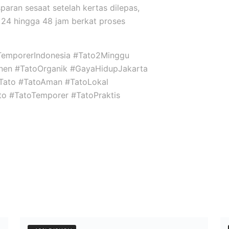
sparan sesaat setelah kertas dilepas,
24 hingga 48 jam berkat proses
TemporerIndonesia #Tato2Minggu
nen #TatoOrganik #GayaHidupJakarta
niTato #TatoAman #TatoLokal
ato #TatoTemporer #TatoPraktis