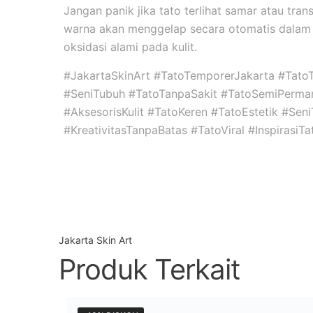
Jangan panik jika tato terlihat samar atau tran
warna akan menggelap secara otomatis dalam 
oksidasi alami pada kulit.
#JakartaSkinArt #TatoTemporerJakarta #Tato
#SeniTubuh #TatoTanpaSakit #TatoSemiPerma
#AksesorisKulit #TatoKeren #TatoEstetik #Se
#KreativitasTanpaBatas #TatoViral #InspirasiT
Jakarta Skin Art
Produk Terkait