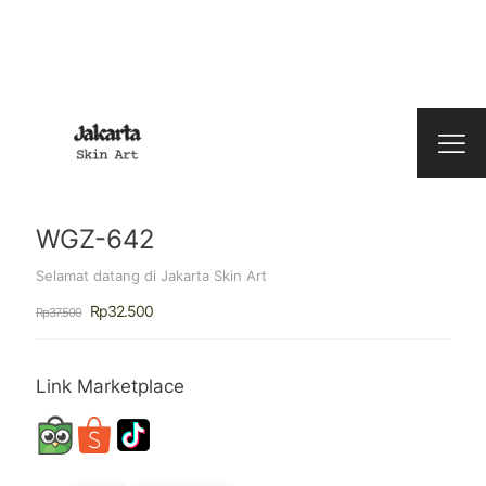
WGZ-642
Selamat datang di Jakarta Skin Art
Harga
Harga
Rp
32.500
Rp
37.500
aslinya
saat
adalah:
ini
Rp37.500.
adalah:
Rp32.500.
Link Marketplace