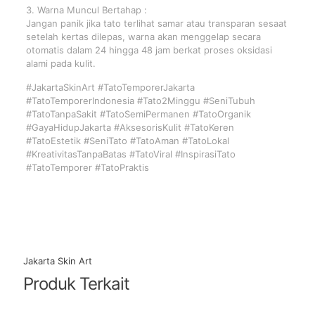
3. Warna Muncul Bertahap :
Jangan panik jika tato terlihat samar atau transparan sesaat
setelah kertas dilepas, warna akan menggelap secara
otomatis dalam 24 hingga 48 jam berkat proses oksidasi
alami pada kulit.
#JakartaSkinArt #TatoTemporerJakarta
#TatoTemporerIndonesia #Tato2Minggu #SeniTubuh
#TatoTanpaSakit #TatoSemiPermanen #TatoOrganik
#GayaHidupJakarta #AksesorisKulit #TatoKeren
#TatoEstetik #SeniTato #TatoAman #TatoLokal
#KreativitasTanpaBatas #TatoViral #InspirasiTato
#TatoTemporer #TatoPraktis
Jakarta Skin Art
Produk Terkait