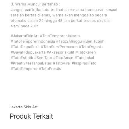
3. Warna Muncul Bertahap :
Jangan panik jika tato terlihat samar atau transparan sesaat
setelah kertas dilepas, warna akan menggelap secara
otomatis dalam 24 hingga 48 jam berkat proses oksidasi
alami pada kulit.
#JakartaSkinArt #TatoTemporerJakarta
#TatoTemporerIndonesia #Tato2Minggu #SeniTubuh
#TatoTanpaSakit #TatoSemiPermanen #TatoOrganik
#GayaHidupJakarta #AksesorisKulit #TatoKeren
#TatoEstetik #SeniTato #TatoAman #TatoLokal
#KreativitasTanpaBatas #TatoViral #InspirasiTato
#TatoTemporer #TatoPraktis
Jakarta Skin Art
Produk Terkait