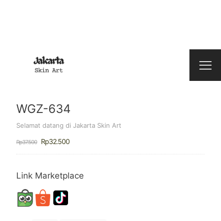
WGZ-634
Selamat datang di Jakarta Skin Art
Harga
Harga
Rp
32.500
Rp
37.500
aslinya
saat
adalah:
ini
Rp37.500.
adalah:
Rp32.500.
Link Marketplace